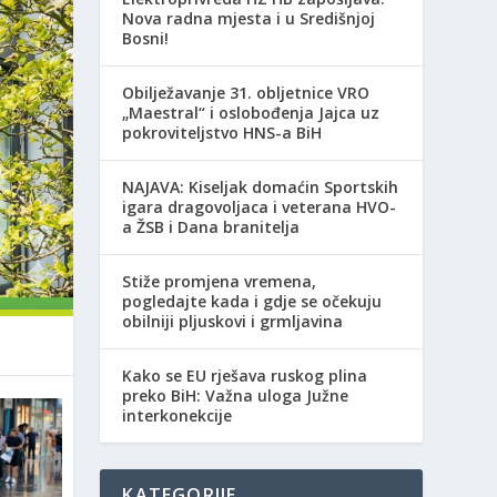
Nova radna mjesta i u Središnjoj
Bosni!
Obilježavanje 31. obljetnice VRO
„Maestral“ i oslobođenja Jajca uz
pokroviteljstvo HNS-a BiH
NAJAVA: Kiseljak domaćin Sportskih
igara dragovoljaca i veterana HVO-
a ŽSB i Dana branitelja
Stiže promjena vremena,
pogledajte kada i gdje se očekuju
obilniji pljuskovi i grmljavina
Kako se EU rješava ruskog plina
preko BiH: Važna uloga Južne
interkonekcije
KATEGORIJE