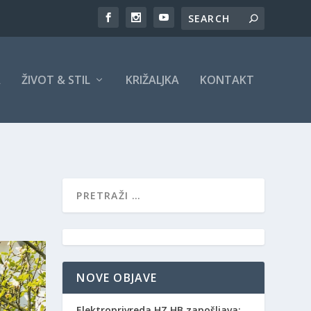
A
ŽIVOT & STIL
KRIŽALJKA
KONTAKT
NOVE OBJAVE
Elektroprivreda HZ HB zapošljava: