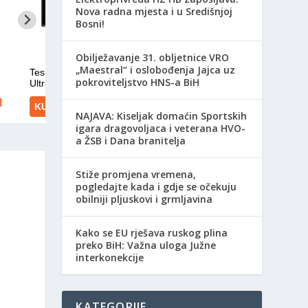
Nova radna mjesta i u Središnjoj
Bosni!
Obilježavanje 31. obljetnice VRO
„Maestral“ i oslobođenja Jajca uz
pokroviteljstvo HNS-a BiH
NAJAVA: Kiseljak domaćin Sportskih
igara dragovoljaca i veterana HVO-
a ŽSB i Dana branitelja
Stiže promjena vremena,
pogledajte kada i gdje se očekuju
obilniji pljuskovi i grmljavina
Kako se EU rješava ruskog plina
preko BiH: Važna uloga Južne
interkonekcije
KATEGORIJE