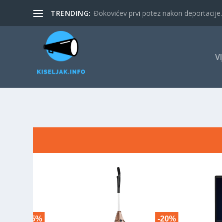
TRENDING:
Đokovićev prvi potez nakon deportacije. 
V