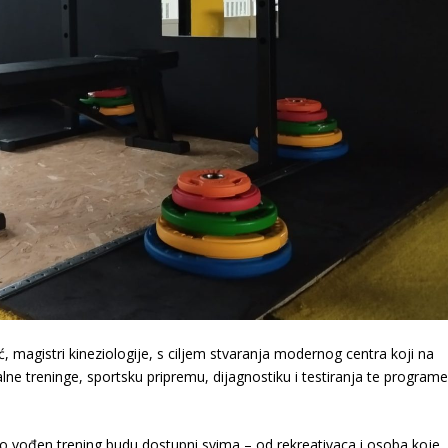
ić, magistri kineziologije, s ciljem stvaranja modernog centra koji na
alne treninge, sportsku pripremu, dijagnostiku i testiranja te program
čno vođen trening budu dostupni svima – od rekreativaca i osoba koje