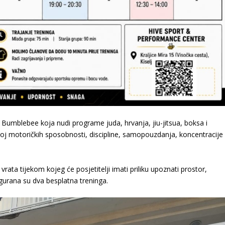
a Bumblebee koja nudi programe juda, hrvanja, jiu-jitsua, boksa i
oj motoričkih sposobnosti, discipline, samopouzdanja, koncentracije 
ata tijekom kojeg će posjetitelji imati priliku upoznati prostor,
gurana su dva besplatna treninga.