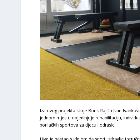
Iza ovog projekta stoje Boris Rajić i Ivan Ivankov
jednom mjestu objedinjuje rehabilitaciju, individu
borilačkih sportova za djecu i odrasle.
Hive je nastao s idejom da sport, zdravlje i stru