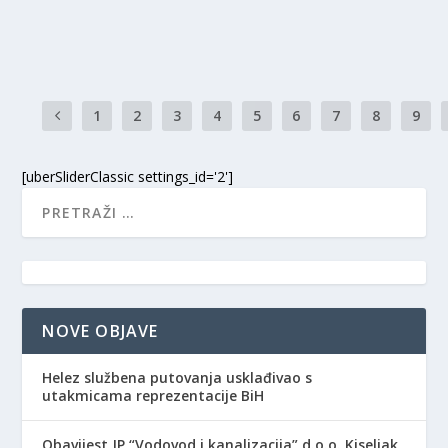
Ministar prostornog uređenja Kantona Središnja Bosna, Amir Še
1
2
3
4
5
6
7
8
9
[uberSliderClassic settings_id='2']
NOVE OBJAVE
Helez službena putovanja usklađivao s
utakmicama reprezentacije BiH
Obavijest JP “Vodovod i kanalizacija” d.o.o. Kiseljak