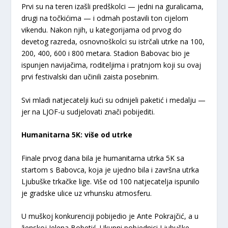
Prvi su na teren izašli predškolci — jedni na guralicama,
drugi na točkićima — i odmah postavili ton cijelom
vikendu. Nakon njih, u kategorijama od prvog do
devetog razreda, osnovnoškolci su istrčali utrke na 100,
200, 400, 600 i 800 metara. Stadion Babovac bio je
ispunjen navijačima, roditeljima i pratnjom koji su ovaj
prvi festivalski dan učinili zaista posebnim.
Svi mladi natjecatelji kući su odnijeli paketić i medalju —
jer na LJOF-u sudjelovati znači pobijediti.
Humanitarna 5K: više od utrke
Finale prvog dana bila je humanitarna utrka 5K sa
startom s Babovca, koja je ujedno bila i završna utrka
Ljubuške trkačke lige. Više od 100 natjecatelja ispunilo
je gradske ulice uz vrhunsku atmosferu.
U muškoj konkurenciji pobijedio je Ante Pokrajčić, a u
ženskoj Jelena Bobetić. Ukupni pobjednici Ljubuške