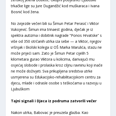
trkačke lige su Jure Dugandžić kod muškaraca i Ivana
Bosnić kod žena.
No zvijezde večeri bili su Šimun Petar Perasić i Viktor
Vukojević. Šimun ima trinaest godina, dječak je iz
spektra autizma i dobitnik nagrade “Ponos Hrvatske” s
više od 350 otrčanih utrka iza sebe — a Viktor, njegov
vršnjak i školski kolega iz OŠ Marka Marulića, stazu ne
može prijeći sam. Zato je Šimun Petar cijelih 5
kilometara gurao Viktora u kolicima, darivajući mu
osjećaj slobode i prolaska kroz ciljnu ravninu koji inače
ne može doživjeti. Sva prikupljena sredstva utrke
usmjerena su Edukacijsko-rehabilitacijskom centru za
djecu, mlade i odrasle osobe s teškoćama u razvoju u
Ljubuškom
Tajni signali i Djeca iz podruma zatvorili večer
Nakon utrka, Babovac je preuzela glazba. Kao