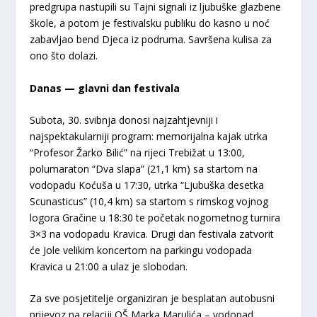
predgrupa nastupili su Tajni signali iz ljubuške glazbene
škole, a potom je festivalsku publiku do kasno u noć
zabavljao bend Djeca iz podruma. Savršena kulisa za
ono što dolazi.
Danas — glavni dan festivala
Subota, 30. svibnja donosi najzahtjevniji i
najspektakularniji program: memorijalna kajak utrka
“Profesor Žarko Bilić” na rijeci Trebižat u 13:00,
polumaraton “Dva slapa” (21,1 km) sa startom na
vodopadu Koćuša u 17:30, utrka “Ljubuška desetka
Scunasticus” (10,4 km) sa startom s rimskog vojnog
logora Gračine u 18:30 te početak nogometnog turnira
3×3 na vodopadu Kravica. Drugi dan festivala zatvorit
će Jole velikim koncertom na parkingu vodopada
Kravica u 21:00 a ulaz je slobodan.
Za sve posjetitelje organiziran je besplatan autobusni
prijevoz na relaciji OŠ Marka Marulića – vodopad