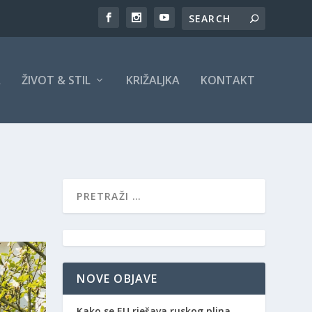
A
ŽIVOT & STIL
KRIŽALJKA
KONTAKT
NOVE OBJAVE
Kako se EU rješava ruskog plina