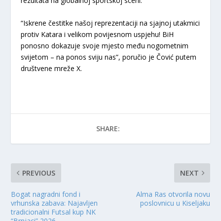
rezultata na globalnoj sportskoj sceni.
“Iskrene čestitke našoj reprezentaciji na sjajnoj utakmici
protiv Katara i velikom povijesnom uspjehu! BiH
ponosno dokazuje svoje mjesto među nogometnim
svijetom – na ponos sviju nas”, poručio je Čović putem
društvene mreže X.
SHARE:
PREVIOUS
NEXT
Bogat nagradni fond i
Alma Ras otvorila novu
vrhunska zabava: Najavljen
poslovnicu u Kiseljaku
tradicionalni Futsal kup NK
“Brnjaci” 2026.