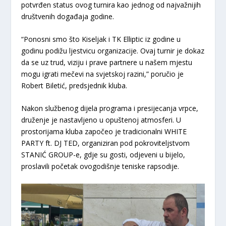
potvrđen status ovog turnira kao jednog od najvažnijih
društvenih događaja godine.
“Ponosni smo što Kiseljak i TK Elliptic iz godine u
godinu podižu ljestvicu organizacije. Ovaj turnir je dokaz
da se uz trud, viziju i prave partnere u našem mjestu
mogu igrati mečevi na svjetskoj razini,”
poručio je
Robert Biletić, predsjednik kluba.
​Nakon službenog dijela programa i presijecanja vrpce,
druženje je nastavljeno u opuštenoj atmosferi. U
prostorijama kluba započeo je tradicionalni
WHITE
PARTY ft. DJ TED
, organiziran pod pokroviteljstvom
STANIĆ GROUP-e, gdje su gosti, odjeveni u bijelo,
proslavili početak ovogodišnje teniske rapsodije.