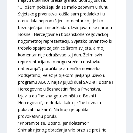
najavu utakmice prešla granicu dobrog ukusa.
“U lošem pokušaju da se malo zabavim u duhu
Svjetskog prvenstva, otišla sam predaleko i u
eteru dala nepromišljen komentar koji je bio
bezosjećajan i neprikladan. Izvinjavam se narodu
Bosne i Hercegovine i bosanskohercegovačkoj
nogometnoj reprezentaciji. Svjetsko prvenstvo bi
trebalo spajati zajednice širom svijeta, a moj
komentar nije odražavao taj duh. Želim svim
reprezentacijama mnogo sreće u nastavku
natjecanja”, poručila je američka novinarka.
Podsjetimo, Velez je tijekom javljanja uživo u
programu ABC7, najavljujući duel SAD-a i Bosne i
Hercegovine u šesnaestini finala Prvenstva,
izjavila da “ne zna gotovo ništa o Bosni i
Hercegovini”, te dodala kako je “ne bi znala
pokazati na karti”. Na kraju je uputila i
provokativnu poruku:
“Pripremite se, Bosno, jer dolazimo.”
Snimak njenog obraćanja vrlo brzo se proširio