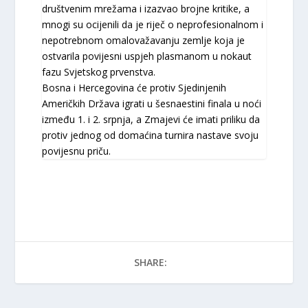
društvenim mrežama i izazvao brojne kritike, a
mnogi su ocijenili da je riječ o neprofesionalnom i
nepotrebnom omalovažavanju zemlje koja je
ostvarila povijesni uspjeh plasmanom u nokaut
fazu Svjetskog prvenstva.
Bosna i Hercegovina će protiv Sjedinjenih
Američkih Država igrati u šesnaestini finala u noći
između 1. i 2. srpnja, a Zmajevi će imati priliku da
protiv jednog od domaćina turnira nastave svoju
povijesnu priču.
SHARE: