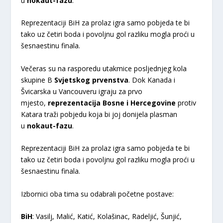
u
nokaut-fazu
.
Reprezentaciji BiH za prolaz igra samo pobjeda te bi
tako uz četiri boda i povoljnu gol razliku mogla proći u
šesnaestinu finala.
Večeras su na rasporedu utakmice posljednjeg kola
skupine B
Svjetskog prvenstva
. Dok Kanada i
Švicarska u Vancouveru igraju za prvo
mjesto,
reprezentacija Bosne i Hercegovine
protiv
Katara traži pobjedu koja bi joj donijela plasman
u
nokaut-fazu
.
Reprezentaciji BiH za prolaz igra samo pobjeda te bi
tako uz četiri boda i povoljnu gol razliku mogla proći u
šesnaestinu finala.
Izbornici oba tima su odabrali početne postave:
BiH
: Vasilj, Malić, Katić, Kolašinac, Radeljić, Šunjić,