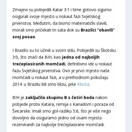
Zmajevi su pobijedili Katar 3:1 i time gotovo sigurno
osigurali svoje mjesto u nokaut fazi Svjetskog
prvenstva. Međutim, da bismo matematički slavili,
morali smo pričekati tri sata dok su
Brazilci “obavili”
svoj posao
.
I Brazilci su to učinili u svom stilu. Pobijedili su Škotsku
3:0, što znači da BIH, kao
jedna od najboljih
trećeplasiranih momčadi
, definitivno ide u nokaut
fazu Svjetskog prvenstva. Ovo je prvo mjesto naše
momčadi u nokaut fazi, a u prethodnom pokušaju
2014. u Brazilu bili smo blizu, piše
Klix.ba
.
BIH je
zaključila skupinu B s četiri boda
nakon
pobjede protiv Katara, remija s Kanadom i poraza od
Švicarske. Imali smo gol-razliku 5:6, što je više nego
dovoljno da osiguramo jedno od osam mjesta
rezerviranih za najbolje trećeplasirane momčadi.