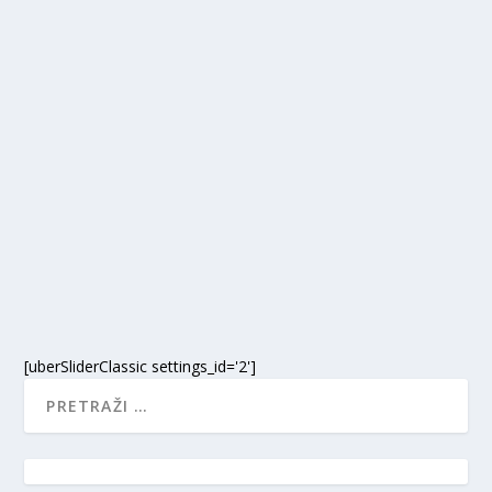
ČITAJ S MAJOM – JOŠ JEDAN
PONEDJELJAK
velj 8, 2021
|
Maja's thoughts
,
Vijesti
,
Ženski kutak
Još jedan tmurni ponedjeljak oko mene, ali ne i u
meni. Nebo je prekrilo sivilo, a opet mi se čini...
[uberSliderClassic settings_id='2']