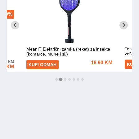
FILOMENA – JESENJA SKOLA ZA
TRUDNICE
lis 12, 2021
|
Lokalne vijesti
,
Maja's thoughts
,
Vijesti
,
Zdravlje
Da je Kiseljak prepun dobrih priča i iznimno
ambicioznih ljudi s mnoštvom ideja po tko zna koji...