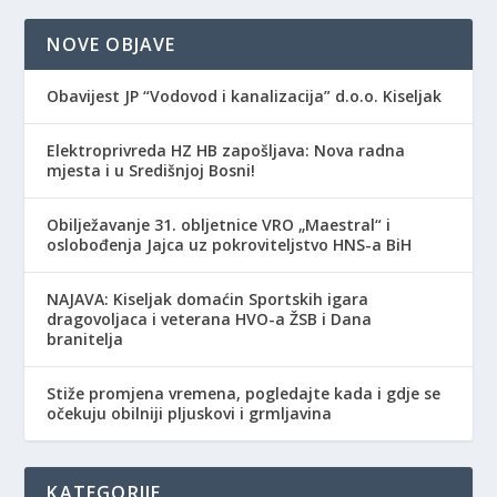
NOVE OBJAVE
Obavijest JP “Vodovod i kanalizacija” d.o.o. Kiseljak
Elektroprivreda HZ HB zapošljava: Nova radna
mjesta i u Središnjoj Bosni!
Obilježavanje 31. obljetnice VRO „Maestral“ i
oslobođenja Jajca uz pokroviteljstvo HNS-a BiH
NAJAVA: Kiseljak domaćin Sportskih igara
dragovoljaca i veterana HVO-a ŽSB i Dana
branitelja
Stiže promjena vremena, pogledajte kada i gdje se
očekuju obilniji pljuskovi i grmljavina
KATEGORIJE