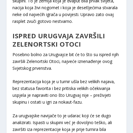
skupini. To je zemlja koja je dvaput bila prvak svijeta,
nacija koja živi nogomet i koja je desetljećima stvarala
neke od najvećih igrača u povijesti. Upravo zato ovaj
rasplet zvuči gotovo nestvarno.
ISPRED URUGVAJA ZAVRŠILI
ZELENORTSKI OTOCI
Posebno bolno za Urugvajce bit će to što su ispred njih
završili Zelenortski Otoci, najveće iznenađenje ovog
Svjetskog prvenstva.
Reprezentacija koja je u turnir ušla bez velikih najava,
bez statusa favorita i bez pritiska velikih očekivanja
uspjela je napraviti ono što Urugvaj nije – preživjeti
skupinu i ostati u igri za nokaut-fazu.
Za urugvajske navijače to je udarac koji će se dugo
analizirati. Ispasti u skupini već je dovoljno teško, ali
završiti iza reprezentacije koja je prije turnira bila