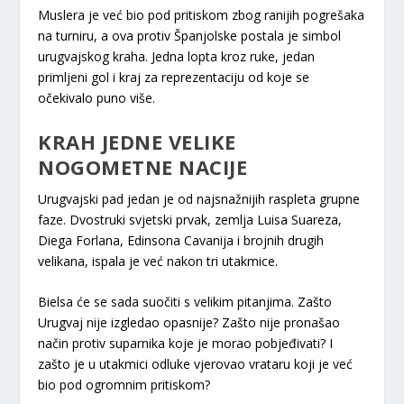
Muslera je već bio pod pritiskom zbog ranijih pogrešaka
na turniru, a ova protiv Španjolske postala je simbol
urugvajskog kraha. Jedna lopta kroz ruke, jedan
primljeni gol i kraj za reprezentaciju od koje se
očekivalo puno više.
KRAH JEDNE VELIKE
NOGOMETNE NACIJE
Urugvajski pad jedan je od najsnažnijih raspleta grupne
faze. Dvostruki svjetski prvak, zemlja Luisa Suareza,
Diega Forlana, Edinsona Cavanija i brojnih drugih
velikana, ispala je već nakon tri utakmice.
Bielsa će se sada suočiti s velikim pitanjima. Zašto
Urugvaj nije izgledao opasnije? Zašto nije pronašao
način protiv suparnika koje je morao pobjeđivati? I
zašto je u utakmici odluke vjerovao vrataru koji je već
bio pod ogromnim pritiskom?