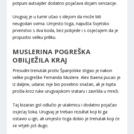
potpuni autsajder dodatno pojačava dojam senzacije.
Urugvaj je u turnir ušao s idejom da može biti
neugodan svima. Umjesto toga, napušta Svjetsko
prvenstvo s dva boda, bez pobjede i s osjećajem da je
propustio veliku priliku.
MUSLERINA POGREŠKA
OBILJEŽILA KRAJ
Presudni trenutak protiv Španjolske stigao je nakon
velike pogreške Fernanda Muslere. Alex Baena pucao je
iz daljine, udarac nije bio posebno snažan, ali je lopta
prošla kroz ruke urugvajskom vrataru i završila u mreži.
Taj bizaran gol odlučio je utakmicu i dodatno pojačao
osjećaj šoka. Urugvaj je trebao rezultat koji bi ga
ostavio u igri, ali umjesto toga dobio je trenutak koji će
se vrtjeti još dugo.