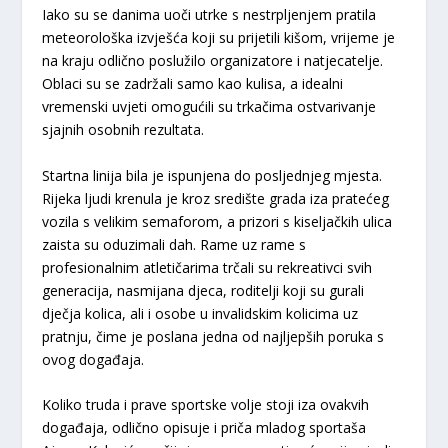
​Iako su se danima uoči utrke s nestrpljenjem pratila
meteorološka izvješća koji su prijetili kišom, vrijeme je
na kraju odlično poslužilo organizatore i natjecatelje.
Oblaci su se zadržali samo kao kulisa, a idealni
vremenski uvjeti omogućili su trkačima ostvarivanje
sjajnih osobnih rezultata.
​Startna linija bila je ispunjena do posljednjeg mjesta.
Rijeka ljudi krenula je kroz središte grada iza pratećeg
vozila s velikim semaforom, a prizori s kiseljačkih ulica
zaista su oduzimali dah. Rame uz rame s
profesionalnim atletičarima trčali su rekreativci svih
generacija, nasmijana djeca, roditelji koji su gurali
dječja kolica, ali i osobe u invalidskim kolicima uz
pratnju, čime je poslana jedna od najljepših poruka s
ovog događaja.
​Koliko truda i prave sportske volje stoji iza ovakvih
događaja, odlično opisuje i priča mladog sportaša