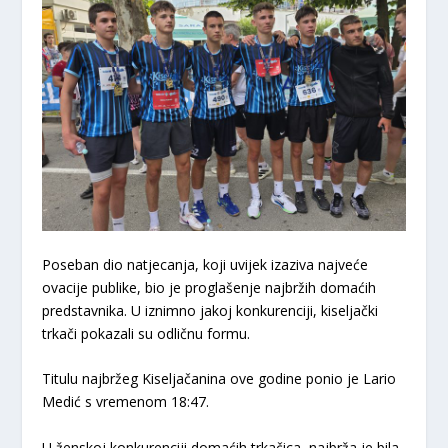
Poseban dio natjecanja, koji uvijek izaziva najveće
ovacije publike, bio je proglašenje najbržih domaćih
predstavnika. U iznimno jakoj konkurenciji, kiseljački
trkači pokazali su odličnu formu.
Titulu najbržeg Kiseljačanina ove godine ponio je Lario
Medić s vremenom 18:47.
U ženskoj konkurenciji domaćih trkačica, najbrža je bila