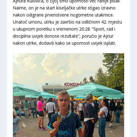
Ajnura Kulovića, o čijoj smo upornosti već ranije pisali.
Naime, on je na start kiseljačke utrke stigao izravno
nakon odigrane prvenstvene nogometne utakmice.
Unatoč umoru, utrku je završio na odličnom 42. mjestu
u ukupnom poretku s vremenom 20:28. “Sport, rad i
disciplina uvijek donose rezultate”, poručio je Ajnur
nakon utrke, dodavši kako se upornost uvijek isplati.