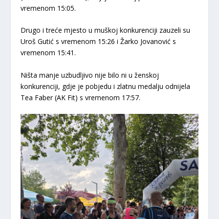
vremenom
15:05
.
Drugo i treće mjesto u muškoj konkurenciji zauzeli su
Uroš Gutić
s vremenom 15:26 i
Žarko Jovanović
s
vremenom 15:41.
​Ništa manje uzbudljivo nije bilo ni u ženskoj
konkurenciji, gdje je pobjedu i zlatnu medalju odnijela
Tea Faber
(AK Fit) s vremenom
17:57
.