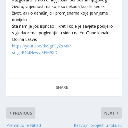
života, vrijednostima koje su nekada krasile seoski
život, ali i o današnjici i promjenama koje je vrijeme
donijelo.
Šta nam je još ispričao Fikret i koje je savjete podijelio
s gledaocima, pogledajte u videu na YouTube kanalu
Dolina Lašve:
https://youtu.be/dVSgPSyZsM0?
si=gpBNdHewyjSFM9XD
SHARE:
PREVIOUS
NEXT
Preminuo je Nihad
Razvojni projekti u fokusu