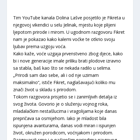
Tim YouTube kanala Dolina Lašve posjetilo je Fikreta u
njegovoj vikendici u selu Jelinak, mjestu koje plijeni
ljepotom prirode i mirom. U ugodnom razgovoru Fikret
nam je pokazao kako kalemi voćke te otkrio svoju
ljubav prema uzgoju voća.
Kako kaže, voće uzgaja prvenstveno zbog djece, kako
bi i nove generacije imale priliku brati plodove izravno
sa stabla, baš kao što se nekada radilo u selima.
„Prirodi sam dao sebe, ali i od nje uzimam
maksimalno“, ističe Fikret, naglašavajući koliko mu
znači život u skladu s prirodom.
Tokom razgovora prisjetio se i zanimljivih detalja iz
svog života. Govorio je o služenju vojnog roka,
mladalačkim nestašlucima i vragolijama koje danas
prepričava sa osmijehom. Iako je mladost bila
ispunjena avanturama, danas vodi miran i ispunjen
život, okružen porodicom, voćnjakom i prirodom.
Razgovarali smo i o najljepšim periodima njegovog