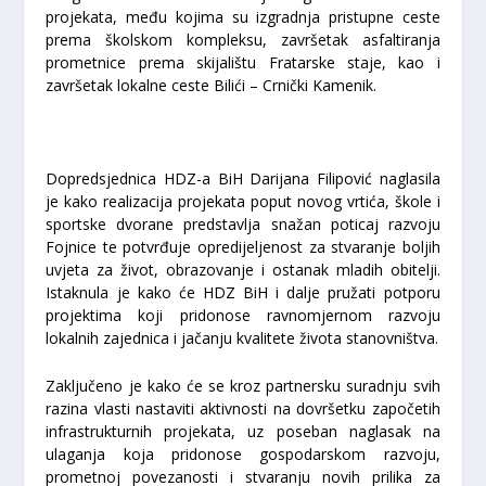
projekata, među kojima su izgradnja pristupne ceste
prema školskom kompleksu, završetak asfaltiranja
prometnice prema skijalištu Fratarske staje, kao i
završetak lokalne ceste Bilići – Crnički Kamenik.
Dopredsjednica HDZ-a BiH
Darijana Filipović
naglasila
je kako realizacija projekata poput novog vrtića, škole i
sportske dvorane predstavlja snažan poticaj razvoju
Fojnice te potvrđuje opredijeljenost za stvaranje boljih
uvjeta za život, obrazovanje i ostanak mladih obitelji.
Istaknula je kako će HDZ BiH i dalje pružati potporu
projektima koji pridonose ravnomjernom razvoju
lokalnih zajednica i jačanju kvalitete života stanovništva.
Zaključeno je kako će se kroz partnersku suradnju svih
razina vlasti nastaviti aktivnosti na dovršetku započetih
infrastrukturnih projekata, uz poseban naglasak na
ulaganja koja pridonose gospodarskom razvoju,
prometnoj povezanosti i stvaranju novih prilika za