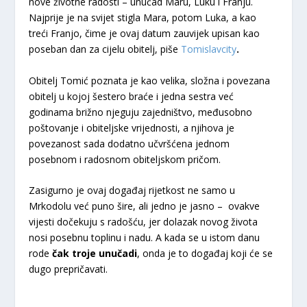
nove životne radosti – unučad Maru, Luku i Franju.
Najprije je na svijet stigla Mara, potom Luka, a kao
treći Franjo, čime je ovaj datum zauvijek upisan kao
poseban dan za cijelu obitelj, piše
Tomislavcity
.
Obitelj Tomić poznata je kao velika, složna i povezana
obitelj u kojoj šestero braće i jedna sestra već
godinama brižno njeguju zajedništvo, međusobno
poštovanje i obiteljske vrijednosti, a njihova je
povezanost sada dodatno učvršćena jednom
posebnom i radosnom obiteljskom pričom.
Zasigurno je ovaj događaj rijetkost ne samo u
Mrkodolu već puno šire, ali jedno je jasno – ovakve
vijesti dočekuju s radošću, jer dolazak novog života
nosi posebnu toplinu i nadu. A kada se u istom danu
rode
čak troje unučadi
, onda je to događaj koji će se
dugo prepričavati.