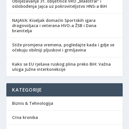
Obilježavanje 31. obljetnice VRO „Maestral“ i
oslobođenja Jajca uz pokroviteljstvo HNS-a BiH
NAJAVA: Kiseljak domaćin Sportskih igara
dragovoljaca i veterana HVO-a ŽSB i Dana
branitelja
Stiže promjena vremena, pogledajte kada i gdje se
očekuju obilniji pljuskovi i grmljavina
Kako se EU rješava ruskog plina preko BiH: Važna
uloga Južne interkonekcije
KATEGORIJE
Biznis & Tehnologija
Crna kronika