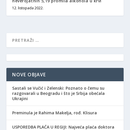
neverojatnih 5,19 promila alkohola u krvi
12. listopada 2022.
NOVE OBJAVE
Sastali se Vučić i Zelenski: Poznato o čemu su
razgovarali u Beogradu i što je Srbija obećala
Ukrajini
Preminula je Rahima Makelja, rođ. Klisura
USPOREDBA PLAĆA U REGIJI: Najveća plaća doktora