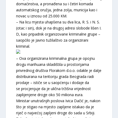
domaćinstva, a pronađena su i četiri komada
automatskog oružja, jedna zolja, municija kao i
novac u iznosu od 25.000 KM.
– Na licu mjesta uhapšena su dva lica, R. S. i N. S.
(otac i sin), dok je na drugoj adresi slobode lišen I.
D, kao pripadnik organizovane kriminalne grupe –
saopćilo je Javno tužilaštvo za organizirani
kriminal.
– Ova organizirana kriminalna grupa je opojnu
drogu marihuana skladištila u prostorijama
privrednog društva Florakom d.o.o. odakle je dalje
distribuirana na teritoriju grada Beograda radi
prodaje – ističe se u saopćenju i dodaje da
se procjenjuje da je ulična tržišna vrijednost
zaplijenjene droge oko 50 miliona eura.
Ministar unutrašnjih poslova Ivica Dačić je, nakon
što je stigao na mjesto zapljene istakao da je
riječ o najvećoj zapljeni droge do sada u Srbiji.