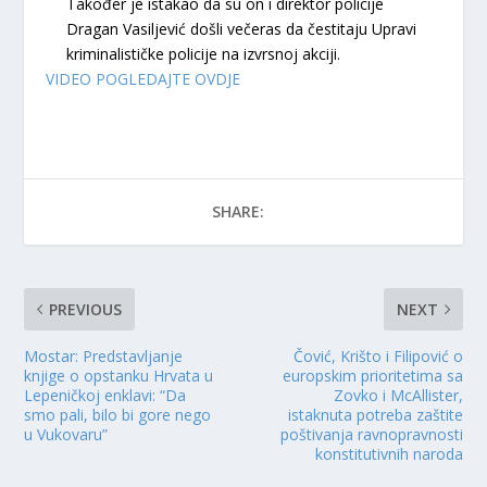
Također je istakao da su on i direktor policije
Dragan Vasiljević došli večeras da čestitaju Upravi
kriminalističke policije na izvrsnoj akciji.
VIDEO POGLEDAJTE OVDJE
SHARE:
PREVIOUS
NEXT
Mostar: Predstavljanje
Čović, Krišto i Filipović o
knjige o opstanku Hrvata u
europskim prioritetima sa
Lepeničkoj enklavi: “Da
Zovko i McAllister,
smo pali, bilo bi gore nego
istaknuta potreba zaštite
u Vukovaru”
poštivanja ravnopravnosti
konstitutivnih naroda