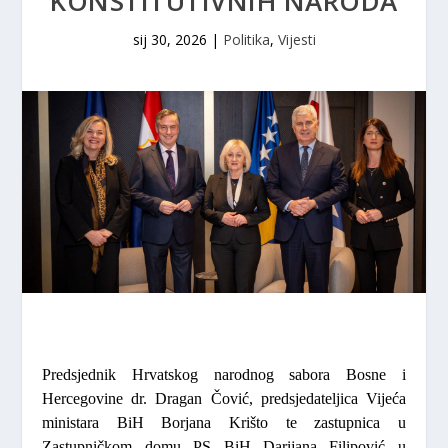
KONSTITUTIVNIH NARODA
sij 30, 2026
|
Politika
,
Vijesti
Predsjednik Hrvatskog narodnog sabora Bosne i
Hercegovine dr. Dragan Čović, predsjedateljica Vijeća
ministara BiH Borjana Krišto te zastupnica u
Zastupničkom domu PS BiH Darijana Filipović u