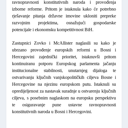
ravnopravnosti konstitutivnih naroda i provođenja
izborne reforme. Pritom je istaknula kako će potrebno
rješavanje pitanja državne imovine ukloniti prepreke
razvojnim projektima, osnažujući gospodarske
potencijale i ekonomsku kompetitivnost BiH.
Zastupnici Zovko i McAllister naglasili su kako je
ubrzano provođenje europskih reformi u Bosni i
Hercegovini zajednički prioritet, istaknuvši pritom
kontinuiranu potporu Europskog parlamenta jačanju
institucionalne stabilnosti, unutarnjeg dijaloga te
ostvarivanju ključnih vanjskopolitičkih ciljeva Bosne i
Hercegovine na njezinu europskom putu. Istaknuli su
opredijeljenost za nastavak suradnje u ostvarenju ključnih
ciljeva, s posebnim naglaskom na europsku perspektivu
te osiguravanje pune ustavne ravnopravnosti
konstitutivnih naroda u Bosni i Hercegovini.