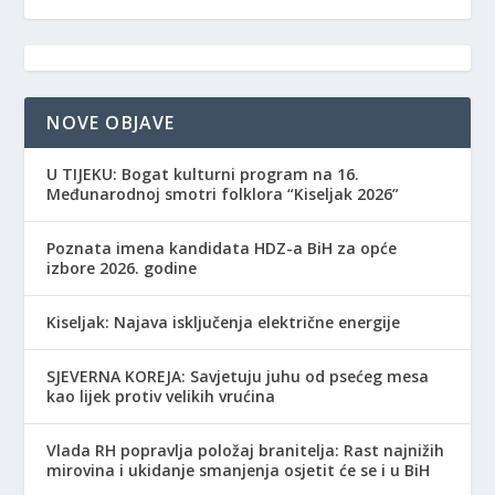
NOVE OBJAVE
​U TIJEKU: Bogat kulturni program na 16.
Međunarodnoj smotri folklora “Kiseljak 2026”
Poznata imena kandidata HDZ-a BiH za opće
izbore 2026. godine
Kiseljak: Najava isključenja električne energije
SJEVERNA KOREJA: Savjetuju juhu od psećeg mesa
kao lijek protiv velikih vrućina
Vlada RH popravlja položaj branitelja: Rast najnižih
mirovina i ukidanje smanjenja osjetit će se i u BiH