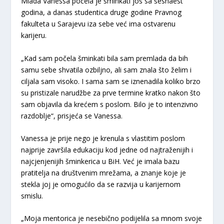
Mlada Vanessa počela je šminkati još sa šesnaest
godina, a danas studentica druge godine Pravnog
fakulteta u Sarajevu iza sebe već ima ostvarenu
karijeru.
„Kad sam počela šminkati bila sam premlada da bih
samu sebe shvatila ozbiljno, ali sam znala što želim i
ciljala sam visoko. I sama sam se iznenadila koliko brzo
su pristizale narudžbe za prve termine kratko nakon što
sam objavila da krećem s poslom. Bilo je to intenzivno
razdoblje“, prisjeća se Vanessa.
Vanessa je prije nego je krenula s vlastitim poslom
najprije završila edukaciju kod jedne od najtraženijih i
najcjenjenijih šminkerica u BiH. Već je imala bazu
pratitelja na društvenim mrežama, a znanje koje je
stekla joj je omogućilo da se razvija u karijernom
smislu.
„Moja mentorica je nesebično podijelila sa mnom svoje