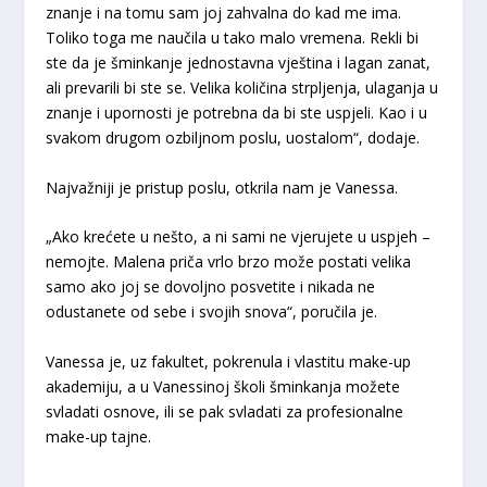
znanje i na tomu sam joj zahvalna do kad me ima.
Toliko toga me naučila u tako malo vremena. Rekli bi
ste da je šminkanje jednostavna vještina i lagan zanat,
ali prevarili bi ste se. Velika količina strpljenja, ulaganja u
znanje i upornosti je potrebna da bi ste uspjeli. Kao i u
svakom drugom ozbiljnom poslu, uostalom“, dodaje.
Najvažniji je pristup poslu, otkrila nam je Vanessa.
„Ako krećete u nešto, a ni sami ne vjerujete u uspjeh –
nemojte. Malena priča vrlo brzo može postati velika
samo ako joj se dovoljno posvetite i nikada ne
odustanete od sebe i svojih snova“, poručila je.
Vanessa je, uz fakultet, pokrenula i vlastitu make-up
akademiju, a u Vanessinoj školi šminkanja možete
svladati osnove, ili se pak svladati za profesionalne
make-up tajne.