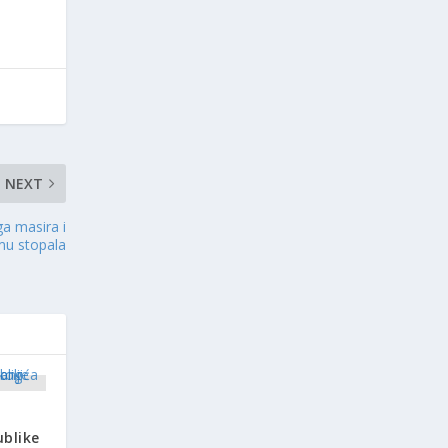
NEXT
ga masira i
 mu stopala
blike