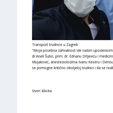
Transport trudnice u Zagreb
“Moja posebna zahvalnost ide našim uposlenicim pri
dr.Aneli Šubo, prim. dr. Ednanu Drljeviću i medicin
Mujaković, anesteziolozima Ivanu Keseru i Denisu
se pomogne kritično oboljeloj trudnici i da se realiz
Izvor: klix.ba