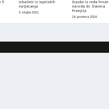
e 5
izbačeni iz svjetskih
Srpske iz reda hrva
natjecanja
naroda dr. Davora
Pranjića
3. ožujka 2022.
24. prosinca 2024.