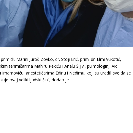
m.dr. Marini Juroš-Zovko, dr. Stoji Erić, prim. dr. Elmi Vukotić,
skim tehmičarima Mahiru Pekiću i Anelu Šljivi, pulmologinji Aidi
 Imamoviću, anestetičarima Edinu i Nedimu, koji su uradili sve da se
uje ovaj veliki ljudski čin”, dodao je.