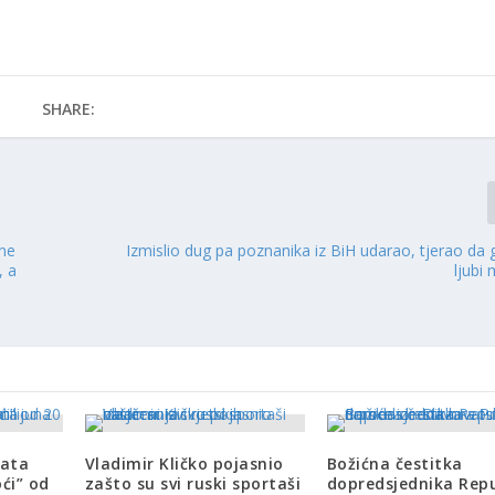
SHARE:
rne
Izmislio dug pa poznanika iz BiH udarao, tjerao da 
, a
ljubi
lata
Vladimir Kličko pojasnio
Božićna čestitka
ći” od
zašto su svi ruski sportaši
dopredsjednika Repu