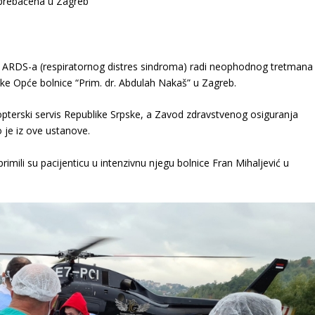
g ARDS-a (respiratornog distres sindroma) radi neophodnog tretmana
ke Opće bolnice “Prim. dr. Abdulah Nakaš” u Zagreb.
ikopterski servis Republike Srpske, a Zavod zdravstvenog osiguranja
 je iz ove ustanove.
primili su pacijenticu u intenzivnu njegu bolnice Fran Mihaljević u