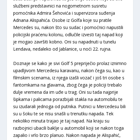
službeni predstavnici na nogometnom susretu
pomoćnika Admira Šehovića i supervizora suđenja
Adnana Alispahića. Osobe iz Golfa koje su pratile
Mercedes su, nakon što su sudac i pomoćnici napustili
policijski praćenu kolonu, odlučile izvesti taj napad koji
je mogao završiti kobno. Oni su napadnuti u tunelu
Lendava, nedaleko od Jablanice, u noći 22. rujna.
Doznaje se kako je sivi Golf 5 prepriječio prolaz iznimno
upadljivom Mercedesu karavanu, nakon čega su, kao u
filmskim scenama, iz njega izašli vozač i još tri osobe s
fantomkama na glavama, zbog čega je policiji trebalo
dulje vremena da im uđe u trag. Oni su tada najprije
šipkama i palicama porazbijali stakla na automobilu te
su izudarali jednoga od putnika. Putnici u Mercedesu bili
su u šoku te se nisu snašli u trenutku napada. Tek
nekoliko minuta trajao je taj napad. Na kraju su
razbojnici ubacili baklje u automobil koji se nakon toga
zapalio i vrlo brzo planuo. Nakon napada je Alispahić,