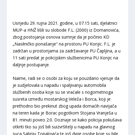
Usrijedu 29. rujna 2021. godine, u 07.15 sati, djelatnici
MUP-a HNŽ lišili su slobode F.L. (2000) iz Domanovića,
zbog postojanja osnova sumnje da je počinio KD
„Nasilničko ponašanje“ na prostoru PU Konjic. F.L. je
zadržan u prostorijama za zadržavanje PU Čapljina, a u
11 sati predat je policijskim službenicima PU Konjic na
daljnje postupanje.
Naime, radi se o osobi za koju se pouzdano vjeruje da
je sudjelovala u napadu i spaljivanju automobila
službenih osoba koje su se vraćale s nogometnoga
susreta između mostarskog Veleža i Borca, koji je
prethodno bio prekinut zbog upada domaćih navijača
na teren kada je Borac pogotkom Stojana Vranješa u
81. minuti poveo 2:0. Doznaje se kako policija pokušava
otkriti tko su još bili suizvršitelji u napadu na glavnog
suca Sabriju Topalovića te još dvije osobe koje su bile