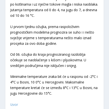
po kotlinama i uz riječne tokove magla i niska naoblaka.
Jutarnja temperatura od 0 do 4, na jugu do 7, a dnevna
od 10 do 16 °C.
U prvom tjednu ožujka, prema raspoloživim
prognostičkim modelima prognozira se suho i i nešto
svježije vrijeme s temperaturama nešto malo iznad
prosjeka za ovo doba godine.
Od 06. ožujka do kraja prognoziranog razdoblja
očekuje se naoblačenje s kišom i pljuskovima. U
središjim područjima nije isključen i snijeg.
Minimalne temperature zraka bit će u rasponu od -2°C i
4°C u Bosni, 10 0°C u Hercegovini. Maksimalne
temperature kretat će se između 8°C i 13°C u Bosni, na
jugu Hercegovine do 15°C.
Izvor