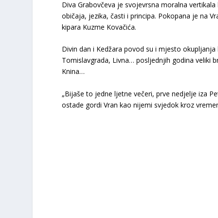
Diva Grabovčeva je svojevrsna moralna vertikala k
običaja, jezika, časti i principa. Pokopana je na V
kipara Kuzme Kovačića.
Divin dan i Kedžara povod su i mjesto okupljanja
Tomislavgrada, Livna… posljednjih godina veliki bro
Knina…
„Bijaše to jedne ljetne večeri, prve nedjelje iza P
ostade gordi Vran kao nijemi svjedok kroz vremen