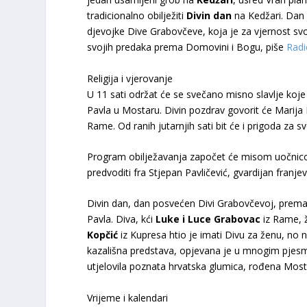
tradicionalno obilježiti
Divin dan
na Kedžari. Dan 
djevojke Dive Grabovčeve, koja je za vjernost svo
svojih predaka prema Domovini i Bogu, piše
Radi
Religija i vjerovanje
U 11 sati održat će se svečano misno slavlje koje 
Pavla u Mostaru. Divin pozdrav govorit će Marija B
Rame. Od ranih jutarnjih sati bit će i prigoda za sv
Program obilježavanja započet će misom uočnicom k
predvoditi fra Stjepan Pavličević, gvardijan fran
Divin dan, dan posvećen Divi Grabovčevoj, prema tr
Pavla. Diva, kći
Luke i Luce Grabovac
iz Rame, ž
Kopčić
iz Kupresa htio je imati Divu za ženu, no 
kazališna predstava, opjevana je u mnogim pjesmam
utjelovila poznata hrvatska glumica, rođena Mosta
Vrijeme i kalendari