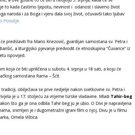
je to kada častimo ljepotu, nevinost i odanost i slavimo život
ga naroda i za Boga i vjeru dala svoj život, očuvavši tako ljubav
o Posušje.
će predslaviti fra Mario Knezović, gvardijan samostana sv. Petra i
arišić, a liturgijsko pjevanje predvodit će etnoskupina “Čuvarice” iz
etu ispovijed.
oja će biti upriličena u subotu 4. srpnja u 18 sati, a koju će
jevačkog samostana Rama – Šćit.
adiciji, obilježava se prve nedjelje nakon svetkovine sv. Petra i
ivjela je u 17. stoljeću za vrijeme turske vladavine. Mladi
Tahir-beg
nakon što ga je ona odbila Tahir-beg ju je ubio. O Divi je napravljena
a, snimljen je i dugometražni igrani film o njoj. Divu je u filmu
rka, Ornela Vištica.