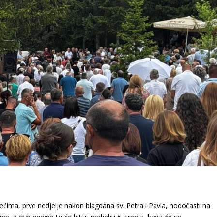
jećima, prve nedjelje nakon blagdana sv. Petra i Pavla, hodočasti na
ine, a ove godine to će biti u nedjelju 5. srpnja, kada će se