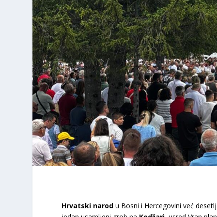
Hrvatski narod
u Bosni i Hercegovini već desetl
jedan usamljeni grob na
Kedžari
, usred Vran plan