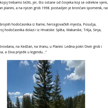
ojoj trebamo težiti, jer, što ostane od čovjeka koji se odrekne vjere
ran planini, a na njezin grob 1998. postavljen je brončani spomenik, ra
 brojnih hodočasnika iz Rame, hercegovačkih mjesta, Posušja,
j hodočasnika dolazi i iz Hrvatske: Splita, Makarske, Trilja, Sinja,
etrovdana, na Kedžari, na Vranu, u Planini. Ledina pokri Divin grob i
a, a Diva prijeđe u legendu…“