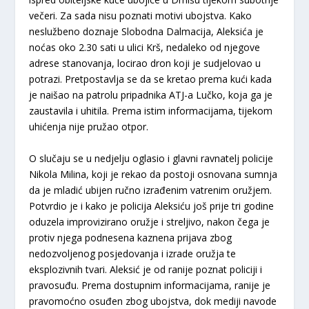
večeri. Za sada nisu poznati motivi ubojstva. Kako
neslužbeno doznaje Slobodna Dalmacija, Aleksića je
noćas oko 2.30 sati u ulici Krš, nedaleko od njegove
adrese stanovanja, locirao dron koji je sudjelovao u
potrazi. Pretpostavlja se da se kretao prema kući kada
je naišao na patrolu pripadnika ATJ-a Lučko, koja ga je
zaustavila i uhitila. Prema istim informacijama, tijekom
uhićenja nije pružao otpor.
O slučaju se u nedjelju oglasio i glavni ravnatelj policije
Nikola Milina, koji je rekao da postoji osnovana sumnja
da je mladić ubijen ručno izrađenim vatrenim oružjem.
Potvrdio je i kako je policija Aleksiću još prije tri godine
oduzela improvizirano oružje i streljivo, nakon čega je
protiv njega podnesena kaznena prijava zbog
nedozvoljenog posjedovanja i izrade oružja te
eksplozivnih tvari. Aleksić je od ranije poznat policiji i
pravosuđu. Prema dostupnim informacijama, ranije je
pravomoćno osuđen zbog ubojstva, dok mediji navode