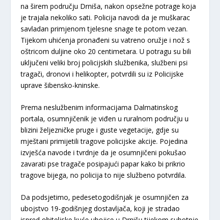
na širem području Drniša, nakon opsežne potrage koja
je trajala nekoliko sati. Policija navodi da je muškarac
savladan primjenom tjelesne snage te potom vezan.
Tijekom uhićenja pronađeni su vatreno oružje i nož s
oštricom duljine oko 20 centimetara. U potragu su bili
uključeni veliki broj policijskih službenika, službeni psi
tragači, dronovi i helikopter, potvrdili su iz Policijske
uprave šibensko-kninske.
Prema neslužbenim informacijama Dalmatinskog
portala, osumnjičenik je viđen u ruralnom području u
blizini željezničke pruge i guste vegetacije, gdje su
mještani primijetili tragove policijske akcije. Pojedina
izvješća navode i tvrdnje da je osumnjičeni pokušao
zavarati pse tragače posipajući papar kako bi prikrio
tragove bijega, no policija to nije službeno potvrdila.
Da podsjetimo, pedesetogodišnjak je osumnjičen za
ubojstvo 19-godišnjeg dostavljača, koji je stradao
ispred obiteljske kuće ubojice u Drnišu tijekom subotnje