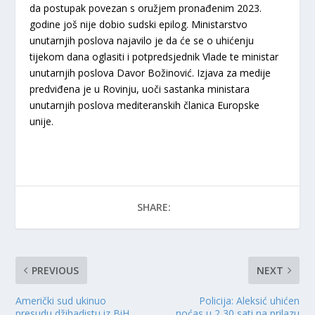
da postupak povezan s oružjem pronađenim 2023.
godine još nije dobio sudski epilog. Ministarstvo
unutarnjih poslova najavilo je da će se o uhićenju
tijekom dana oglasiti i potpredsjednik Vlade te ministar
unutarnjih poslova Davor Božinović. Izjava za medije
predviđena je u Rovinju, uoči sastanka ministara
unutarnjih poslova mediteranskih članica Europske
unije.
SHARE:
PREVIOUS
NEXT
Američki sud ukinuo
Policija: Aleksić uhićen
presudu džihadistu iz BiH,
noćas u 2,30 sati na prilazu