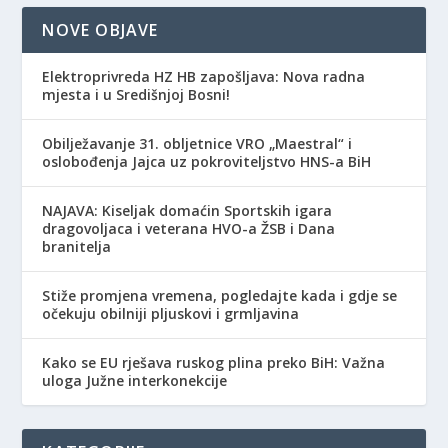
NOVE OBJAVE
Elektroprivreda HZ HB zapošljava: Nova radna
mjesta i u Središnjoj Bosni!
Obilježavanje 31. obljetnice VRO „Maestral“ i
oslobođenja Jajca uz pokroviteljstvo HNS-a BiH
NAJAVA: Kiseljak domaćin Sportskih igara
dragovoljaca i veterana HVO-a ŽSB i Dana
branitelja
Stiže promjena vremena, pogledajte kada i gdje se
očekuju obilniji pljuskovi i grmljavina
Kako se EU rješava ruskog plina preko BiH: Važna
uloga Južne interkonekcije