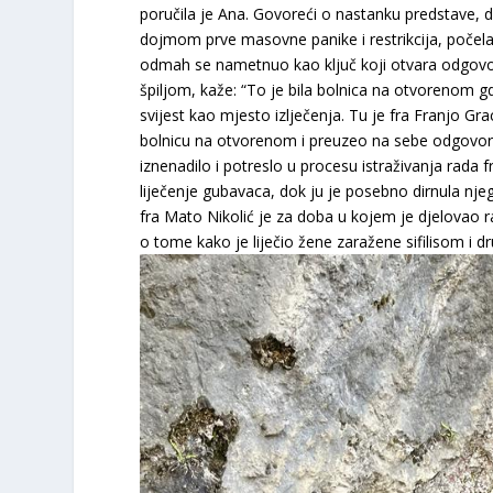
poručila je Ana. Govoreći o nastanku predstave, 
dojmom prve masovne panike i restrikcija, počela 
odmah se nametnuo kao ključ koji otvara odgovor
špiljom, kaže: “To je bila bolnica na otvorenom gd
svijest kao mjesto izlječenja. Tu je fra Franjo Grac
bolnicu na otvorenom i preuzeo na sebe odgovorno
iznenadilo i potreslo u procesu istraživanja rada f
liječenje gubavaca, dok ju je posebno dirnula nj
fra Mato Nikolić je za doba u kojem je djelovao ra
o tome kako je liječio žene zaražene sifilisom i d