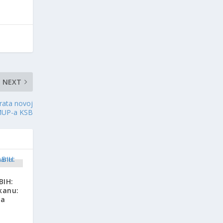
NEXT
vrata novoj
 MUP-a KSB
BIH:
kanu:
ja