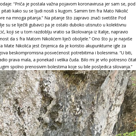
dodaje: “Priča je postala važna pojavom koronavirusa jer sam se, pod
pitati kako su se ljudi nosili s kugom. Samim tim fra Mato Nikolić
e na mnoga pitanja.” Na pitanje što zapravo znači svetište Pod
je su se liječili gubavci pa je ostalo duboko utisnuto u kolektivnu
ić, koji se u tom razdoblju vratio sa školovanja iz Italije, napravio
st da s fra Matom Nikolićem liječi oboljele.” Ono što ju je najviše
ra Mate Nikolića jest činjenica da je koristio akupunkturne igle za
egova beskompromisna posvećenost potrebitima i bolesnima. “U biti,
dio prava mala, a ponekad i velika čuda. Bilo mi je vrlo potresno čitat
rugim spolno prenosivim bolestima koje su bile posljedica silovanja.”