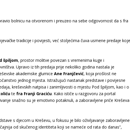
 napravio bolnicu na otvorenom i preuzeo na sebe odgovornost da s fra
jevačke tradicije i povijesti, već stoljećima čuva usmene predaje koj
d špiljom
, prostor molitve povezan s vremenima kuge i
ništva. Upravo iz tih predaja prije nekoliko godina nastala je
 kreševske akademske glumice
Ane Franjčević
, koja prošlost ne
čanstvo jednog mjesta. Istražujući nastanak predstave i povijesne
edaja, kreševskih natpisa i zanimljivosti o mjestu Pod špiljom, kao i o
oliću
te
fra Franji Graciću
. Kako ističe u razgovoru za portal
aživanje snažno su je emotivno potaknuli, a zaboravljene priče Kreševa
edstave s djecom u Kreševu, u fokusu je bilo oživljavanje zaboravljene
načajnija od skučenog identiteta koji se nameće od rata do danas”,