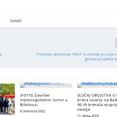
SHARE:
 a
Policijska akademija FMUP-a otvorila je svoja 
generaciji kadeta
(FOTO) Završen
SLUČAJ UBOJSTVA U 
malonogometni turnir u
Krvna osveta na Bal
Bilalovcu
90-ih krenula erupci
nasilja
8. kolovoza 2022.
11. lipnja 2023.