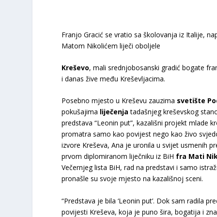
Franjo Gracić se vratio sa školovanja iz Italije,
Matom Nikolićem liječi oboljele
Kreševo
, mali srednjobosanski gradić bogate fran
i danas žive među Kreševljacima.
Posebno mjesto u Kreševu zauzima
svetište Po
pokušajima
liječenja
tadašnjeg kreševskog stanov
predstava “Leonin put”, kazališni projekt mlade
promatra samo kao povijest nego kao živo svjedo
izvore Kreševa, Ana je uronila u svijet usmenih pr
prvom diplomiranom liječniku iz BiH
fra Mati Nik
Večernjeg lista BiH, rad na predstavi i samo istr
pronašle su svoje mjesto na kazališnoj sceni.
“Predstava je bila ‘Leonin put’. Dok sam radila pr
povijesti Kreševa, koja je puno šira, bogatija i z