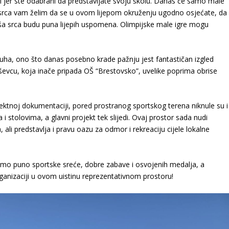
nici jer ste odabrani da predstavljate svoju školu. Danas će samo male
i. Od srca vam želim da se u ovom lijepom okruženju ugodno osjećate, da
vaša srca budu puna lijepih uspomena. Olimpijske male igre mogu
duha, ono što danas posebno krade pažnju jest fantastičan izgled
vcu, koja inače pripada OŠ “Brestovsko”, uvelike poprima obrise
ojektnoj dokumentaciji, pored prostranog sportskog terena niknule su i
 stolovima, a glavni projekt tek slijedi. Ovaj prostor sada nudi
, ali predstavlja i pravu oazu za odmor i rekreaciju cijele lokalne
elimo puno sportske sreće, dobre zabave i osvojenih medalja, a
ganizaciji u ovom uistinu reprezentativnom prostoru!