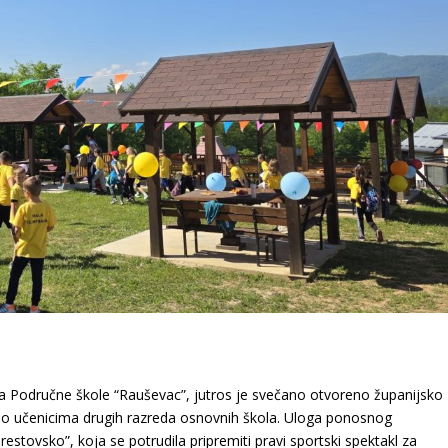
 Područne škole “Rauševac”, jutros je svečano otvoreno županijsko
no učenicima drugih razreda osnovnih škola. Uloga ponosnog
estovsko”, koja se potrudila pripremiti pravi sportski spektakl za