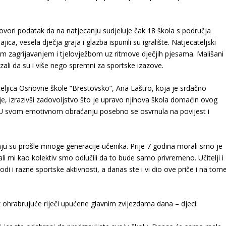
 govori podatak da na natjecanju sudjeluje čak 18 škola s područja
ca, vesela dječja graja i glazba ispunili su igralište. Natjecateljski
 zagrijavanjem i tjelovježbom uz ritmove dječjih pjesama. Mališani
zali da su i više nego spremni za sportske izazove.
ljica Osnovne škole “Brestovsko”, Ana Laštro, koja je srdačno
je, izrazivši zadovoljstvo što je upravo njihova škola domaćin ovog
. U svom emotivnom obraćanju posebno se osvrnula na povijest i
 nju su prošle mnoge generacije učenika. Prije 7 godina morali smo je
li mi kao kolektiv smo odlučili da to bude samo privremeno. Učitelji i
odi i razne sportske aktivnosti, a danas ste i vi dio ove priče i na tom
uz ohrabrujuće riječi upućene glavnim zvijezdama dana – djeci: