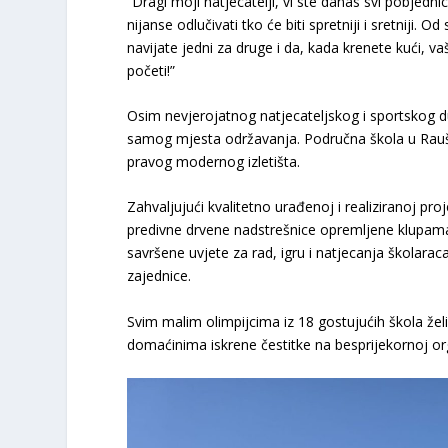
​”Dragi moji natjecatelji, vi ste danas svi pobjed
nijanse odlučivati tko će biti spretniji i sretnij
navijate jedni za druge i da, kada krenete kući, 
početi!”
​Osim nevjerojatnog natjecateljskog i sportskog 
samog mjesta održavanja. Područna škola u Rauše
pravog modernog izletišta.
Zahvaljujući kvalitetno urađenoj i realiziranoj pr
predivne drvene nadstrešnice opremljene klupama i
savršene uvjete za rad, igru i natjecanja školaraca
zajednice.
​Svim malim olimpijcima iz 18 gostujućih škola ž
domaćinima iskrene čestitke na besprijekornoj or