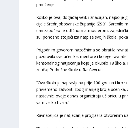
pamćenje.
​Koliko je ovaj događaj velik i značajan, najbolje
cijele Srednjobosanske županije (ŽSB). Šarenilo maji
dan započeo je odličnom atmosferom, zajedničkim
su, ponosno stojeći iza natpisa svojih škola, poka
Prigodnim govorom nazočnima se obratila ravnate
pozdravila sve učenike, mentore i kolege ravnatel
kantonalnog natjecanja koje je okupilo 18 škola
značaj Područne škole u Rauševcu:
​”Ova škola je napravljena prije 100 godina i kroz
privremeno zatvoriti zbog manjeg broja učenika, a
nastavnici ovdje danas organiziraju učionicu u prir
vam veliko hvala.”
​Ravnateljica je natjecanje proglasila otvorenim 