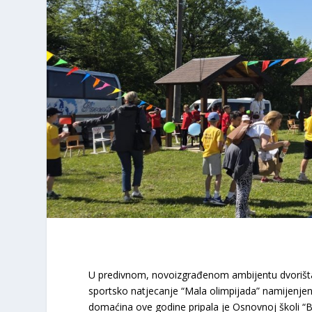
​U predivnom, novoizgrađenom ambijentu dvorišta
sportsko natjecanje “Mala olimpijada” namijenje
domaćina ove godine pripala je Osnovnoj školi “Br