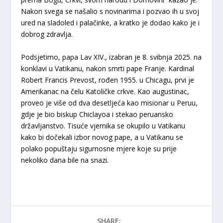
Nakon svega se našalio s novinarima i pozvao ih u svoj
ured na sladoled i palačinke, a kratko je dodao kako je i
dobrog zdravlja.
Podsjetimo, papa Lav XIV., izabran je 8. svibnja 2025. na
konklavi u Vatikanu, nakon smrti pape Franje. Kardinal
Robert Francis Prevost, rođen 1955. u Chicagu, prvi je
Amerikanac na čelu Katoličke crkve. Kao augustinac,
proveo je više od dva desetljeća kao misionar u Peruu,
gdje je bio biskup Chiclayoa i stekao peruansko
državljanstvo. Tisuće vjernika se okupilo u Vatikanu
kako bi dočekali izbor novog pape, a u Vatikanu se
polako popuštaju sigurnosne mjere koje su prije
nekoliko dana bile na snazi.
SHARE: