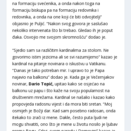
na formaciju svećenika, a onda nakon toga na
formaciju biskupa pa na formaciju redovnika i
redovnika, a onda na one koji će biti odvojitelji”
objasnio je Puljić. “Nakon svog govora je saslušao
nekoliko intervenata što bi trebao. Gledao ih je poput
đaka. Osvojio me svojom skromnošću” dodao je.
“Sjedio sam sa različitim kardinalima za stolom. Ne
govorimo istim jezicima ali se svi razumijemo” kazao je
kardinal na pitanje novinara o iskustvu u Vatikanu.
“Danas je tako potreban mir. I upravo to je Papa
najavio na balkonu” dodao je. Kada ga je Večernjakov
novinar,
Dario Topić,
upitao kako se osjećao na
balkonu uz papu i što kaže na svoju popularnost na
društvenim mrežama. Kardinal se našalio i kazao kako
propovjeda radosnu vijest i da mora biti sretan. “Moj
osmijeh je Božji dar. Kad sam posebno radosan, onda
itekako to zrači iz mene. Dakle, često puta ljudi ne
mogu shvatiti, ono što je mene u životu nosilo je ljubav
prema Bogu, Crkvi, svom narodu i Domovini” kazao je.