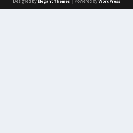
Designed by
| Powered by
Elegant Themes
WordPress