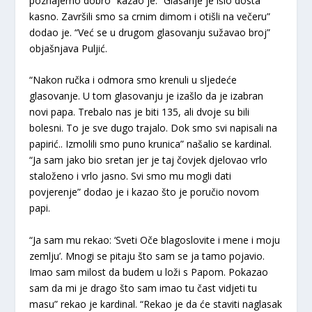
poznajemo dobro” kazao je. “Glasanje je išlo dosta
kasno. Završili smo sa crnim dimom i otišli na večeru”
dodao je. “Već se u drugom glasovanju sužavao broj”
objašnjava Puljić.
“Nakon ručka i odmora smo krenuli u sljedeće
glasovanje. U tom glasovanju je izašlo da je izabran
novi papa. Trebalo nas je biti 135, ali dvoje su bili
bolesni. To je sve dugo trajalo. Dok smo svi napisali na
papirić.. Izmolili smo puno krunica” našalio se kardinal.
“Ja sam jako bio sretan jer je taj čovjek djelovao vrlo
staloženo i vrlo jasno. Svi smo mu mogli dati
povjerenje” dodao je i kazao što je poručio novom
papi.
“Ja sam mu rekao: ‘Sveti Oče blagoslovite i mene i moju
zemlju’. Mnogi se pitaju što sam se ja tamo pojavio.
Imao sam milost da budem u loži s Papom. Pokazao
sam da mi je drago što sam imao tu čast vidjeti tu
masu” rekao je kardinal. “Rekao je da će staviti naglasak