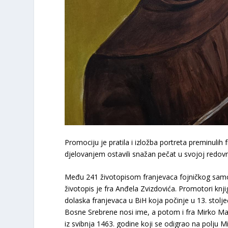
Promociju je pratila i izložba portreta preminulih 
djelovanjem ostavili snažan pečat u svojoj redovnič
Među 241 životopisom franjevaca fojničkog samost
životopis je fra Anđela Zvizdovića. Promotori knj
dolaska franjevaca u BiH koja počinje u 13. stolj
Bosne Srebrene nosi ime, a potom i fra Mirko Ma
iz svibnja 1463. godine koji se odigrao na polju M