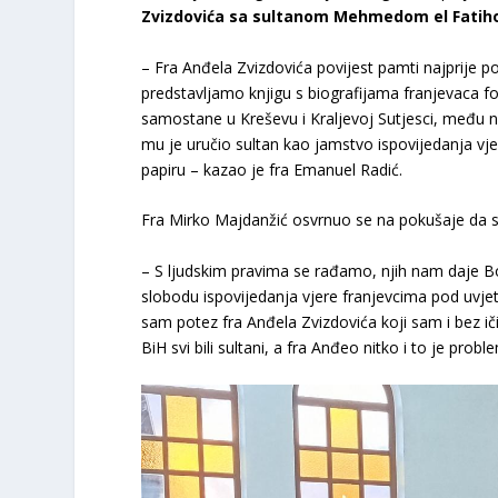
Zvizdovića sa sultanom Mehmedom el Fati
– Fra Anđela Zvizdovića povijest pamti najprije p
predstavljamo knjigu s biografijama franjevaca f
samostane u Kreševu i Kraljevoj Sutjesci, među n
mu je uručio sultan kao jamstvo ispovijedanja vje
papiru – kazao je fra Emanuel Radić.
Fra Mirko Majdanžić osvrnuo se na pokušaje da s
– S ljudskim pravima se rađamo, njih nam daje Bo
slobodu ispovijedanja vjere franjevcima pod uvjeto
sam potez fra Anđela Zvizdovića koji sam i bez ič
BiH svi bili sultani, a fra Anđeo nitko i to je prob