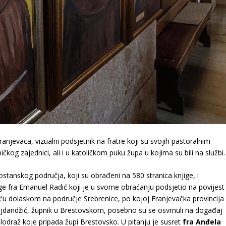
franjevaca, vizualni podsjetnik na fratre koji su svojih pastoralnim
kog zajednici, ali i u katoličkom puku župa u kojima su bili na službi.
anskog područja, koji su obrađeni na 580 stranica knjige, i
ige fra Emanuel Radić koji je u svome obraćanju podsjetio na povijest
eću dolaskom na područje Srebrenice, po kojoj Franjevačka provincija
jdandžić, župnik u Brestovskom, posebno su se osvrnuli na događaj
ilodraž koje pripada župi Brestovsko. U pitanju je susret
fra Anđela