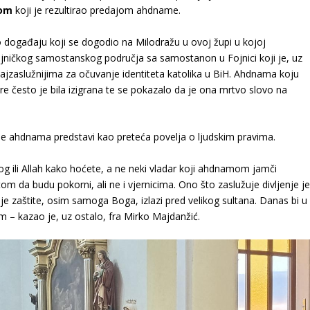
hom
koji je rezultirao predajom ahdname.
o događaju koji se dogodio na Milodražu u ovoj župi u kojoj
ojničkog samostanskog područja sa samostanon u Fojnici koji je, uz
ajzaslužnijima za očuvanje identiteta katolika u BiH. Ahdnama koju
re često je bila izigrana te se pokazalo da je ona mrtvo slovo na
e ahdnama predstavi kao preteća povelja o ljudskim pravima.
g ili Allah kako hoćete, a ne neki vladar koji ahdnamom jamči
m da budu pokorni, ali ne i vjernicima. Ono što zaslužuje divljenje j
ije zaštite, osim samoga Boga, izlazi pred velikog sultana. Danas bi u
lem – kazao je, uz ostalo, fra Mirko Majdanžić.