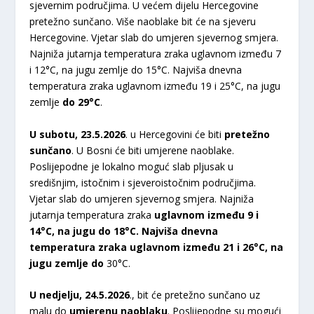
sjevernim područjima. U većem dijelu Hercegovine
pretežno sunčano. Više naoblake bit će na sjeveru
Hercegovine. Vjetar slab do umjeren sjevernog smjera.
Najniža jutarnja temperatura zraka uglavnom između 7
i 12°C, na jugu zemlje do 15°C. Najviša dnevna
temperatura zraka uglavnom između 19 i 25°C, na jugu
zemlje
do 29°C
.
U subotu, 23.5.2026
. u Hercegovini će biti
pretežno
sunčano
. U Bosni će biti umjerene naoblake.
Poslijepodne je lokalno moguć slab pljusak u
središnjim, istočnim i sjeveroistočnim područjima.
Vjetar slab do umjeren sjevernog smjera. Najniža
jutarnja temperatura zraka
uglavnom između 9 i
14°C, na jugu do 18°C. Najviša dnevna
temperatura zraka uglavnom između 21 i 26°C, na
jugu zemlje do
30°C.
U nedjelju, 24.5.2026
., bit će pretežno sunčano uz
malu do
umjerenu naoblaku
. Poslijepodne su mogući