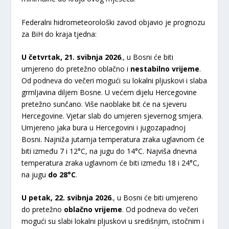
Federalni hidrometeorološki zavod objavio je prognozu
za BiH do kraja tjedna:
U četvrtak, 21. svibnja 2026
., u Bosni će biti
umjereno do pretežno oblačno i
nestabilno vrijeme
.
Od podneva do večeri mogući su lokalni pljuskovi i slaba
grmljavina diljem Bosne. U većem dijelu Hercegovine
pretežno sunčano. Više naoblake bit će na sjeveru
Hercegovine. Vjetar slab do umjeren sjevernog smjera.
Umjereno jaka bura u Hercegovini i jugozapadnoj
Bosni. Najniža jutarnja temperatura zraka uglavnom će
biti između 7 i 12°C, na jugu do 14°C. Najviša dnevna
temperatura zraka uglavnom će biti između 18 i 24°C,
na jugu
do 28°C
.
U petak, 22. svibnja 2026
., u Bosni će biti umjereno
do pretežno
oblačno vrijeme
. Od podneva do večeri
mogući su slabi lokalni pljuskovi u središnjim, istočnim i