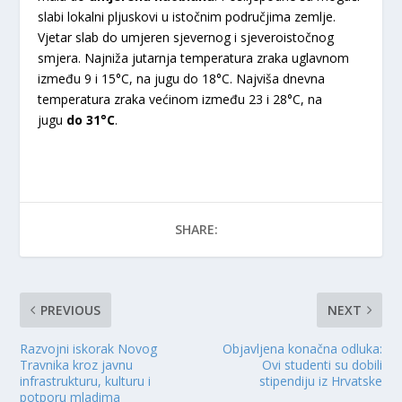
slabi lokalni pljuskovi u istočnim područjima zemlje.
Vjetar slab do umjeren sjevernog i sjeveroistočnog
smjera. Najniža jutarnja temperatura zraka uglavnom
između 9 i 15°C, na jugu do 18°C. Najviša dnevna
temperatura zraka većinom između 23 i 28°C, na
jugu
do 31°C
.
SHARE:
PREVIOUS
NEXT
Razvojni iskorak Novog
Objavljena konačna odluka:
Travnika kroz javnu
Ovi studenti su dobili
infrastrukturu, kulturu i
stipendiju iz Hrvatske
potporu mladima