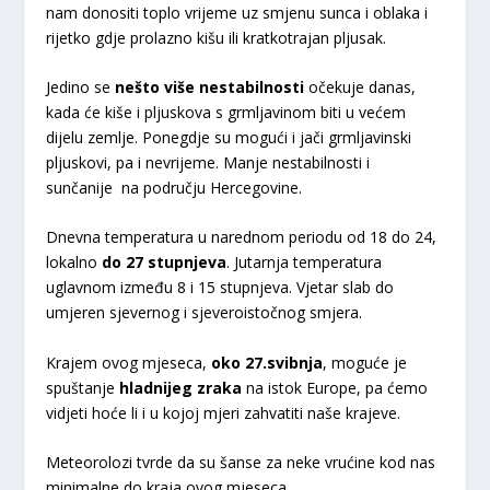
nam donositi toplo vrijeme uz smjenu sunca i oblaka i
rijetko gdje prolazno kišu ili kratkotrajan pljusak.
Jedino se
nešto više nestabilnosti
očekuje danas,
kada će kiše i pljuskova s grmljavinom biti u većem
dijelu zemlje. Ponegdje su mogući i jači grmljavinski
pljuskovi, pa i nevrijeme. Manje nestabilnosti i
sunčanije na području Hercegovine.
Dnevna temperatura u narednom periodu od 18 do 24,
lokalno
do 27 stupnjeva
. Jutarnja temperatura
uglavnom između 8 i 15 stupnjeva. Vjetar slab do
umjeren sjevernog i sjeveroistočnog smjera.
Krajem ovog mjeseca,
oko 27.svibnja
, moguće je
spuštanje
hladnijeg zraka
na istok Europe, pa ćemo
vidjeti hoće li i u kojoj mjeri zahvatiti naše krajeve.
Meteorolozi tvrde da su šanse za neke vrućine kod nas
minimalne do kraja ovog mjeseca.