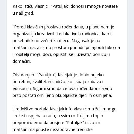
​Kako ističu vlasnici, “Patuljak” donosi i mnoge novitete
u naš grad.
“Pored klasičnih proslava rođendana, u planu nam je
organizacija kreativnih i edukativnih radionica, kao i
posebnih kino večeri za djecu. Naglasak je na
mališanima, ali smo prostor i ponudu prilagodili tako da
i roditelji mogu doći, opustiti se i uživati,” poručuju
domaćini.
​Otvaranjem “Patuljka”, Kiseljak je dobio prijeko
potreban, kvalitetan sadržaj koji spaja zabavu i
edukaciju. Sigurni smo da će ova rođendaonica vrlo
brzo postati omiljeno okupljalište dječijih osmijeha.
​Uredništvo portala
Kiseljak.info
vlasnicima želi mnogo
sreće i uspjeha u radu, a svim roditeljima toplo
preporučujemo da posjete “Patuljak” i svojim
mališanima priušte nezaboravne trenutke.