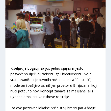
Kiseljak je bogatiji za još jedno sjajno mjesto
posvećeno dječijoj radosti, igri i kreativnosti. Svoja
vrata zvanično je otvorila rođendaonica “Patuljak”,
moderan i pažljivo osmišljen prostor u Brnjacima, koji
nudi potpuno novi koncept zabave za mališane, ali i
ugodan ambijent za njihove roditelje.
​Iza ove pozitivne lokalne priče stoji bračni par Aždajić,