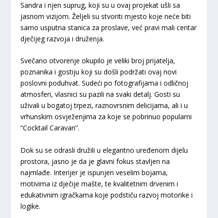
Sandra i njen suprug, koji su u ovaj projekat ušli sa
jasnom vizijom. Željeli su stvoriti mjesto koje neće biti
samo usputna stanica za proslave, već pravi mali centar
dječijeg razvoja i druženja.
​Svečano otvorenje okupilo je veliki broj prijatelja,
poznanika i gostiju koji su došli podržati ovaj novi
poslovni poduhvat. Sudeći po fotografijama i odličnoj
atmosferi, vlasnici su pazili na svaki detalj. Gosti su
uživali u bogatoj trpezi, raznovrsnim delicijama, ali i u
vrhunskim osvježenjima za koje se pobrinuo popularni
“Cocktail Caravan”.
​Dok su se odrasli družili u elegantno uređenom dijelu
prostora, jasno je da je glavni fokus stavljen na
najmlađe. Interijer je ispunjen veselim bojama,
motivima iz dječije mašte, te kvalitetnim drvenim i
edukativnim igračkama koje podstiču razvoj motorike i
logike.