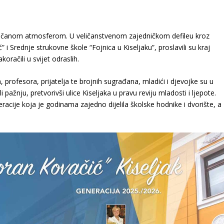
svečanom atmosferom. U veličanstvenom zajedničkom defileu kroz
i Srednje strukovne škole “Fojnica u Kiseljaku”, proslavili su kraj
račili u svijet odraslih.
 profesora, prijatelja te brojnih sugrađana, mladići i djevojke su u
 pažnju, pretvorivši ulice Kiseljaka u pravu reviju mladosti i ljepote.
racije koja je godinama zajedno dijelila školske hodnike i dvorište, a