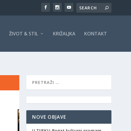
A
ŽIVOT & STIL
KRIŽALJKA
KONTAKT
NOVE OBJAVE
​U TIJEKU: Bogat kulturni program