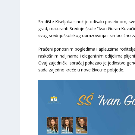
Središte Kiseljaka sinoć je odisalo posebnom, 
grad, maturanti Srednje škole “Ivan Goran Kovačić” 
svog srednjoškolskog obrazovanja i simbolično zako
​Praćeni ponosnim pogledima i aplauzima roditelja,
raskošnim haljinama i elegantnim odijelima plijenili
Ovaj zajednički ispraćaj pokazao je jedinstvo gene
sada zajedno kreće u nove životne pobjede.