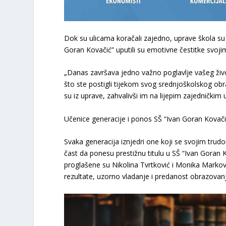
​Dok su ulicama koračali zajedno, uprave škola su
Goran Kovačić” uputili su emotivne čestitke svoji
„Danas završava jedno važno poglavlje vašeg život
što ste postigli tijekom svog srednjoškolskog obr
su iz uprave, zahvalivši im na lijepim zajedničk
Učenice generacije i ponos SŠ “Ivan Goran Kovači
​Svaka generacija iznjedri one koji se svojim tr
čast da ponesu prestižnu titulu u SŠ “Ivan Goran
proglašene su
Nikolina Tvrtković
i
Monika Markov
rezultate, uzorno vladanje i predanost obrazovan