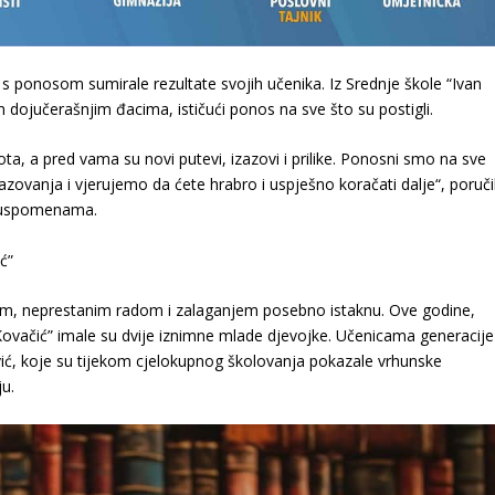
 s ponosom sumirale rezultate svojih učenika. Iz Srednje škole “Ivan
m dojučerašnjim đacima, ističući ponos na sve što su postigli.
a, a pred vama su novi putevi, izazovi i prilike. Ponosni smo na sve
azovanja i vjerujemo da ćete hrabro i uspješno koračati dalje“
, poručil
im uspomenama.
ć”
udom, neprestanim radom i zalaganjem posebno istaknu. Ove godine,
 Kovačić” imale su dvije iznimne mlade djevojke. Učenicama generacije
ić
, koje su tijekom cjelokupnog školovanja pokazale vrhunske
ju.