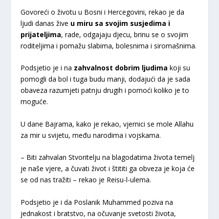
Govoreći o životu u Bosni i Hercegovini, rekao je da
ljudi danas žive
u miru sa svojim susjedima i
prijateljima
, rade, odgajaju djecu, brinu se o svojim
roditeljima i pomažu slabima, bolesnima i siromašnima.
Podsjetio je i na
zahvalnost dobrim ljudima
koji su
pomogli da bol i tuga budu manji, dodajući da je sada
obaveza razumjeti patnju drugih i pomoći koliko je to
moguće.
U dane Bajrama, kako je rekao, vjernici se mole Allahu
za mir u svijetu, među narodima i vojskama.
– Biti zahvalan Stvoritelju na blagodatima života temelj
je naše vjere, a čuvati život i štititi ga obveza je koja će
se od nas tražiti – rekao je Reisu-l-ulema.
Podsjetio je i da Poslanik Muhammed poziva na
jednakost i bratstvo, na očuvanje svetosti života,