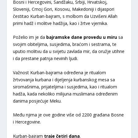
Bosni i Hercegovini, Sandžaku, Srbiji, Hrvatskoj,
Sloveniji, Crnoj Gori, Kosovu, Makedoniji i dijaspori
čestitao Kurban-bajram, s molbom da Uzvišeni Allah
primi hadž i molitve hadžija, kao i žrtve vjernika.
Poželio im je da
bajramske dane provedu u miru
sa
svojim obiteljima, susjedima, braćom i sestrama, te
uputio molitvu da u svijetu zavlada mir, da oružje utihne
i da prestane patnja nevinih ljudi.
Važnost Kurban-bajrama određena je ritualom
žrtvovanja kurbana i dijeljenja kurbanskog mesa sa
siromašnima, prijateljima i susjedima, kao i ritualom
hadža, kada nekoliko milijuna muslimana određenim
danima posjećuje Meku.
Među njima je ove godine više od 2200 građana Bosne
i Hercegovine.
Kurban-bajram
traje četiri dana
.