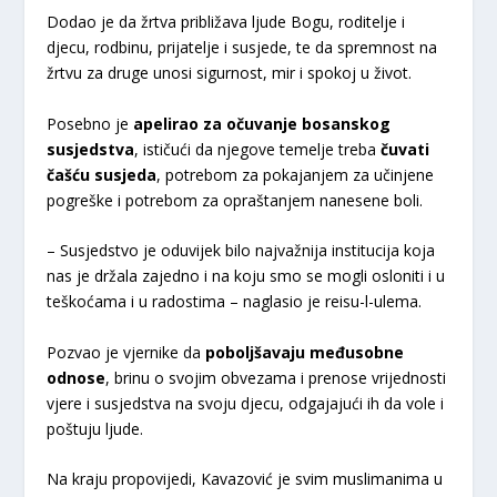
Dodao je da žrtva približava ljude Bogu, roditelje i
djecu, rodbinu, prijatelje i susjede, te da spremnost na
žrtvu za druge unosi sigurnost, mir i spokoj u život.
Posebno je
apelirao za očuvanje bosanskog
susjedstva
, ističući da njegove temelje treba
čuvati
čašću susjeda
, potrebom za pokajanjem za učinjene
pogreške i potrebom za opraštanjem nanesene boli.
– Susjedstvo je oduvijek bilo najvažnija institucija koja
nas je držala zajedno i na koju smo se mogli osloniti i u
teškoćama i u radostima – naglasio je reisu-l-ulema.
Pozvao je vjernike da
poboljšavaju međusobne
odnose
, brinu o svojim obvezama i prenose vrijednosti
vjere i susjedstva na svoju djecu, odgajajući ih da vole i
poštuju ljude.
Na kraju propovijedi, Kavazović je svim muslimanima u