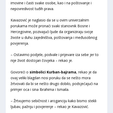
imovine i časti svake osobe, kao i na poštovanje i
nepovredivost tuđih prava.
Kavazović je naglasio da se u ovim univerzalnim
porukama može pronaći svaki stanovnik Bosne i
Hercegovine, pozivajući ljude da organiziraju svoje
živote u duhu zajedništva, poštovanja i međusobnog
povjerenja.
– Ostavimo podjele, podvale i prijevare iza sebe jer to
nije život dostojan čovjeka – rekao je.
Govoreći o
simbolici Kurban-bajrama
, rekao je da
ovaj veliki blagdan nosi poruku da se nešto mora
žrtvovati da bi se nešto drugo dobilo, podsjećajući na
primjer oca i sina Ibrahima i Ismaila.
– Žrtvujemo sebičnost i aroganciju kako bismo stekli
ljubav, pažnju i povjerenje – rekao je Kavazović.