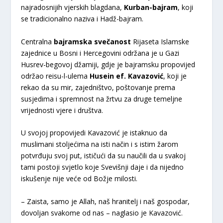
najradosnijih vjerskih blagdana,
Kurban-bajram
, koji
se tradicionalno naziva i Hadž-bajram.
Centralna
bajramska svečanost
Rijaseta Islamske
zajednice u Bosni i Hercegovini održana je u Gazi
Husrev-begovoj džamiji, gdje je bajramsku propovijed
održao reisu-l-ulema
Husein ef. Kavazović
, koji je
rekao da su mir, zajedništvo, poštovanje prema
susjedima i spremnost na žrtvu za druge temeljne
vrijednosti vjere i društva.
U svojoj propovijedi Kavazović je istaknuo da
muslimani stoljećima na isti način i s istim žarom
potvrđuju svoj put, ističući da su naučili da u svakoj
tami postoji svjetlo koje Svevišnji daje i da nijedno
iskušenje nije veće od Božje milosti.
– Zaista, samo je Allah, naš hranitelj i naš gospodar,
dovoljan svakome od nas – naglasio je Kavazović.