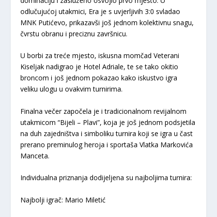
dominaciju i zasluženo osvojio prvo mjesto. U
odlučujućoj utakmici, Era je s uvjerljivih 3:0 svladao
MNK Putićevo, prikazavši još jednom kolektivnu snagu,
čvrstu obranu i preciznu završnicu.
U borbi za treće mjesto, iskusna momčad Veterani
Kiseljak nadigrao je Hotel Adriale, te se tako okitio
broncom i još jednom pokazao kako iskustvo igra
veliku ulogu u ovakvim turnirima.
Finalna večer započela je i tradicionalnom revijalnom
utakmicom “Bijeli – Plavi”, koja je još jednom podsjetila
na duh zajedništva i simboliku turnira koji se igra u čast
prerano preminulog heroja i sportaša Vlatka Markovića
Manceta.
Individualna priznanja dodijeljena su najboljima turnira:
Najbolji igrač: Mario Miletić