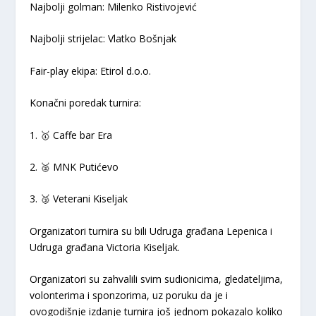
Najbolji golman: Milenko Ristivojević
Najbolji strijelac: Vlatko Bošnjak
Fair-play ekipa: Etirol d.o.o.
Konačni poredak turnira:
1. 🥇 Caffe bar Era
2. 🥈 MNK Putićevo
3. 🥉 Veterani Kiseljak
Organizatori turnira su bili Udruga građana Lepenica i
Udruga građana Victoria Kiseljak.
Organizatori su zahvalili svim sudionicima, gledateljima,
volonterima i sponzorima, uz poruku da je i
ovogodišnje izdanje turnira još jednom pokazalo koliko