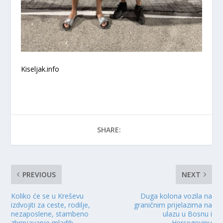
Kiseljak.info
SHARE:
PREVIOUS
NEXT
Koliko će se u Kreševu
Duga kolona vozila na
izdvojiti za ceste, rodilje,
graničnim prijelazima na
nezaposlene, stambeno
ulazu u Bosnu i
zbrinjavanje mladih…
Hercegovinu