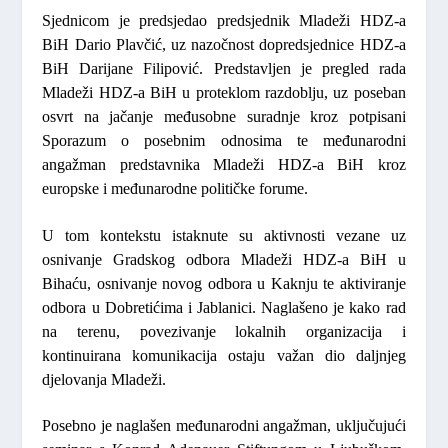
Sjednicom je predsjedao predsjednik Mladeži HDZ-a
BiH
Dario Plavčić
, uz nazočnost dopredsjednice HDZ-a
BiH
Darijane Filipović
. Predstavljen je pregled rada
Mladeži HDZ-a BiH u proteklom razdoblju, uz poseban
osvrt na jačanje međusobne suradnje kroz potpisani
Sporazum o posebnim odnosima te međunarodni
angažman predstavnika Mladeži HDZ-a BiH kroz
europske i međunarodne političke forume.
U tom kontekstu istaknute su aktivnosti vezane uz
osnivanje Gradskog odbora Mladeži HDZ-a BiH u
Bihaću, osnivanje novog odbora u Kaknju te aktiviranje
odbora u Dobretićima i Jablanici. Naglašeno je kako rad
na terenu, povezivanje lokalnih organizacija i
kontinuirana komunikacija ostaju važan dio daljnjeg
djelovanja Mladeži.
Posebno je naglašen međunarodni angažman, uključujući