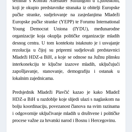
seminar s Konrad Adenauer Stiftungom u Ljubuškom,
koji je okupio predstavnike stranaka iz obitelji Europske
pučke stranke, sudjelovanje na zasjedanjima Mladeži
Europske pučke stranke (YEPP) te Forumu International
Young Democrat Uniona (IYDU), međunarodne
organizacije koja okuplja političke organizacije mladih
desnog centra. U tom kontekstu istaknuto je i usvajanje
rezolucija u čijoj su pripremi sudjelovali predstavnici
Mladeži HDZ-a BiH, a koje se odnose na Južnu plinsku
interkonekciju te ključne izazove mladih, uključujući
zapošljavanje, stanovanje, demografiju i ostanak u
lokalnim zajednicama.
Predsjednik Mladeži
Plavčić
kazao je kako Mladež
HDZ-a BiH u razdoblje koje slijedi ulazi s naglaskom na
bolju koordinaciju, povezanost članova na svim razinama
i odgovornije uključivanje mladih u društvene i političke
procese važne za hrvatski narod i Bosnu i Hercegovinu.