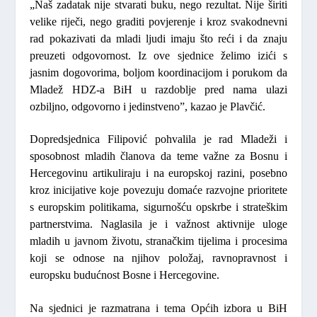
„Naš zadatak nije stvarati buku, nego rezultat. Nije širiti
velike riječi, nego graditi povjerenje i kroz svakodnevni
rad pokazivati da mladi ljudi imaju što reći i da znaju
preuzeti odgovornost. Iz ove sjednice želimo izići s
jasnim dogovorima, boljom koordinacijom i porukom da
Mladež HDZ-a BiH u razdoblje pred nama ulazi
ozbiljno, odgovorno i jedinstveno”,
kazao je Plavčić.
Dopredsjednica
Filipović
pohvalila je rad Mladeži i
sposobnost mladih članova da teme važne za Bosnu i
Hercegovinu artikuliraju i na europskoj razini, posebno
kroz inicijative koje povezuju domaće razvojne prioritete
s europskim politikama, sigurnošću opskrbe i strateškim
partnerstvima. Naglasila je i važnost aktivnije uloge
mladih u javnom životu, stranačkim tijelima i procesima
koji se odnose na njihov položaj, ravnopravnost i
europsku budućnost Bosne i Hercegovine.
Na sjednici je razmatrana i tema Općih izbora u BiH