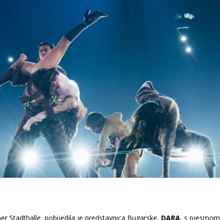
r Stadthalle, pobijedila je predstavnica Bugarske,
DARA
, s pjesmo