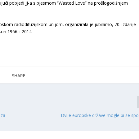
jujući pobjedi JJ-a s pjesmom “Wasted Love” na prošlogodišnjem
opskom radiodifuzijskom unijom, organizirala je jubilarno, 70. izdanje
akon 1966. i 2014.
SHARE:
 za
Dvije europske države mogle bi se spoj