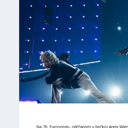
Na 70. Eurosongu, održanom u bečkoj Areni Wiene