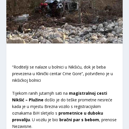
“Roditelji se nalaze u bolnici u Nikšiću, dok je beba
prevezena u Klinički centar Crne Gore”, potvrđeno je u
nikšićkoj bolnici
Tijekom ranih jutarnjih sati na
magistralnoj cesti
Nikšić – Plužine
došlo je do teške prometne nesreće
kada je u mjestu Brezna vozilo s registracijskim
oznakama BiH sletjelo s
prometnice u duboku
provaliju
. U vozilu je bio
bračni par s bebom
, prenose
Nezavisne.