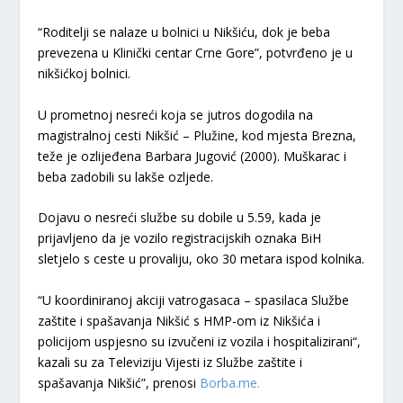
“Roditelji se nalaze u bolnici u Nikšiću, dok je beba
prevezena u Klinički centar Crne Gore”, potvrđeno je u
nikšićkoj bolnici.
U prometnoj nesreći koja se jutros dogodila na
magistralnoj cesti Nikšić – Plužine, kod mjesta Brezna,
teže je ozlijeđena Barbara Jugović (2000). Muškarac i
beba zadobili su lakše ozljede.
Dojavu o nesreći službe su dobile u 5.59, kada je
prijavljeno da je vozilo registracijskih oznaka BiH
sletjelo s ceste u provaliju, oko 30 metara ispod kolnika.
“U koordiniranoj akciji vatrogasaca – spasilaca Službe
zaštite i spašavanja Nikšić s HMP-om iz Nikšića i
policijom uspjesno su izvučeni iz vozila i hospitalizirani“,
kazali su za Televiziju Vijesti iz Službe zaštite i
spašavanja Nikšić”, prenosi
Borba.me.