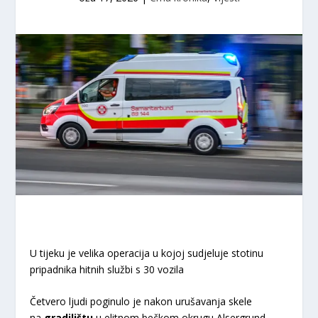
U tijeku je velika operacija u kojoj sudjeluje stotinu
pripadnika hitnih službi s 30 vozila
Četvero ljudi poginulo je nakon urušavanja skele
na
gradilištu
u elitnom bečkom okrugu Alsergrund,