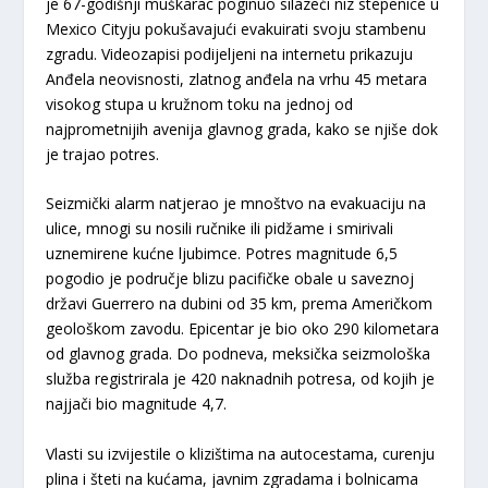
je 67-godišnji muškarac poginuo silazeći niz stepenice u
Mexico Cityju pokušavajući evakuirati svoju stambenu
zgradu. Videozapisi podijeljeni na internetu prikazuju
Anđela neovisnosti, zlatnog anđela na vrhu 45 metara
visokog stupa u kružnom toku na jednoj od
najprometnijih avenija glavnog grada, kako se njiše dok
je trajao potres.
Seizmički alarm natjerao je mnoštvo na evakuaciju na
ulice, mnogi su nosili ručnike ili pidžame i smirivali
uznemirene kućne ljubimce. Potres magnitude 6,5
pogodio je područje blizu pacifičke obale u saveznoj
državi Guerrero na dubini od 35 km, prema Američkom
geološkom zavodu. Epicentar je bio oko 290 kilometara
od glavnog grada. Do podneva, meksička seizmološka
služba registrirala je 420 naknadnih potresa, od kojih je
najjači bio magnitude 4,7.
Vlasti su izvijestile o klizištima na autocestama, curenju
plina i šteti na kućama, javnim zgradama i bolnicama