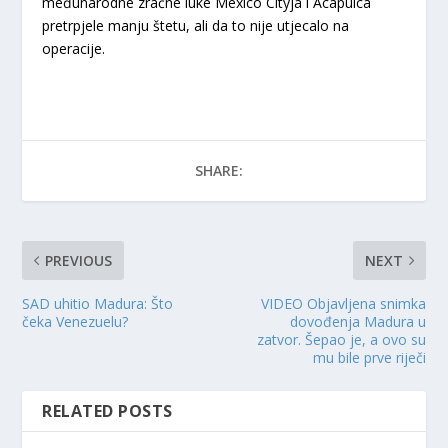
međunarodne zračne luke Mexico Cityja i Acapulca
pretrpjele manju štetu, ali da to nije utjecalo na
operacije.
SHARE:
PREVIOUS
NEXT
SAD uhitio Madura: Što
VIDEO Objavljena snimka
čeka Venezuelu?
dovođenja Madura u
zatvor. Šepao je, a ovo su
mu bile prve riječi
RELATED POSTS