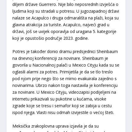
diljem države Guerrero. Nije bilo neposrednih izvješća o
ljudima koji su stradali u potresu. U jugozapadnoj državi
nalaze se Acapulco i druga odmarališta na plaži, koja su
glavna atrakcija za turiste. Acapulco, najveći grad u
državi, još se uvijek oporavlja od uragana 5. kategorije
koji je opustošio područje 2023. godine.
Potres je također donio dramu predsjednici Sheinbaum
na dnevnoj konferenciji za novinare. Sheinbaum je
govorila u Nacionalnoj palači u Mexico Cityju kada su se
oglasili alarmi za potres. Primijetila je da se tlo treslo
pod njom prije nego što se mirno evakuirala zajedno s
novinarima. Ubrzo nakon toga nastavila je konferenciju
za novinare. U Mexico Cityju, videozapisi podijeljeni na
internetu prikazivali su pukotine u kućama, visoke
zgrade koje se tresu i semafor koji se zabija u cestu
ispod njega. Vlasti nisu odmah izvijestile o većoj šteti.
Meksička zrakoplovna uprava izjavila je da su