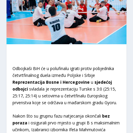
Odbojkaši BiH će u polufinalu igrati protiv pobjednika
četvrtfinalnog duela između Poljske i Srbije
Reprezentacija Bosne i Hercegovine
u
sjedećoj
odbojci
svladala je reprezentaciju Turske s 3:0 (25:15,
25:17, 25:14) u setovima u četvrtfinalu Europskog
prvenstva koje se održava u mađarskom gradu Gyoru.
Nakon što su grupnu fazu natjecanja okončali
bez
poraza
i osigurali prvo mjesto u grupi B s maksimalnim
učinkom, Izabranici izbornika Ifeta Mahmutovića