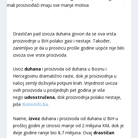
Drastičan pad izvoza duhana govori da se ova vrsta
proizvodnje u BiH polako gasi i nestaje. Također,
zanimljivo je da u prosincu prošle godine uopće nije bilo
izvoza ove vrste proizvoda.
Uvoz
duhana
i proizvoda od duhana u Bosnu i
Hercegovinu dramatično raste, dok je proizvodnja u
našoj zemlji doživjela potpuni krah. Vrijednost uvoza
ovih proizvoda u posljednjih pet godina je više
nego
udvostručena
, dok proizvodnja polako nestaje,
piše
BiznisInfo.ba
.
Naime,
izvoz
duhana i proizvoda od duhana iz BiH u
prošloj godini je iznosio manje od 2 milijuna KM, dok je
dvije godine ranije bio 8,7 milijuna. Ovaj
drastičan