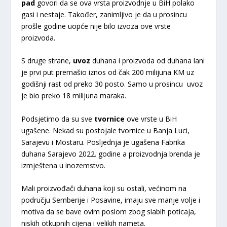
pad
govori da se ova vrsta proizvodnje u BiH polako
gasi i nestaje. Također, zanimljivo je da u prosincu
prošle godine uopće nije bilo izvoza ove vrste
proizvoda.
S druge strane,
uvoz
duhana i proizvoda od duhana lani
je prvi put premašio iznos od čak 200 milijuna KM uz
godišnji rast od preko 30 posto. Samo u prosincu uvoz
je bio preko 18 milijuna maraka.
Podsjetimo da su sve
tvornice
ove vrste u BiH
ugašene. Nekad su postojale tvornice u Banja Luci,
Sarajevu i Mostaru. Posljednja je ugašena Fabrika
duhana Sarajevo 2022. godine a proizvodnja brenda je
izmještena u inozemstvo.
Mali proizvođači duhana koji su ostali, većinom na
području Semberije i Posavine, imaju sve manje volje i
motiva da se bave ovim poslom zbog slabih poticaja,
niskih otkupnih cijena i velikih nameta.