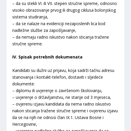
– da su stekli VI. ili VII. stepen stručne spreme, odnosno
visoko obrazovanje prvog ili drugog ciklusa bolonjskog
sistema studiranja,
– da se nalaze na evidenciji nezaposlenih lica kod
nadležne službe za zapošljavanje,
– da nemaju radno iskustvo nakon sticanja tražene
stručne spreme.
IV. Spisak potrebnih dokumenata
Kandidati su dužni uz prijavu, koja sadrži tačnu adresu
stanovanja i kontakt-telefon, dostaviti i sljedeće
dokumente:
– diplomu ili uvjerenje o završenom školovanju,
– uvjerenje o državljanstvu, ne starije od 3 mjeseca,
– ovjerenu izjavu kandidata da nema radno iskustvo
nakon sticanja tražene stručne spreme i ovjerenu izjavu
da se na njih ne odnosi član IX.1. Ustava Bosne i
Hercegovine,
– uvjerenje nadležne službe za zapošljavanje da se