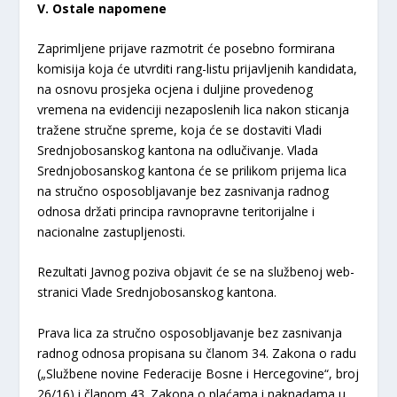
V. Ostale napomene
Zaprimljene prijave razmotrit će posebno formirana
komisija koja će utvrditi rang-listu prijavljenih kandidata,
na osnovu prosjeka ocjena i duljine provedenog
vremena na evidenciji nezaposlenih lica nakon sticanja
tražene stručne spreme, koja će se dostaviti Vladi
Srednjobosanskog kantona na odlučivanje. Vlada
Srednjobosanskog kantona će se prilikom prijema lica
na stručno osposobljavanje bez zasnivanja radnog
odnosa držati principa ravnopravne teritorijalne i
nacionalne zastupljenosti.
Rezultati Javnog poziva objavit će se na službenoj web-
stranici Vlade Srednjobosanskog kantona.
Prava lica za stručno osposobljavanje bez zasnivanja
radnog odnosa propisana su članom 34. Zakona o radu
(„Službene novine Federacije Bosne i Hercegovine“, broj
26/16) i članom 43. Zakona o plaćama i naknadama u