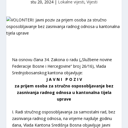
stu 20, 2024
|
Lokalne vijesti
,
Vijesti
Na osnovu člana 34. Zakona o radu („Službene novine
Federacije Bosne i Hercegovine“ broj 26/16), Vlada
Srednjobosanskog kantona objavljuje:
J A V N I P O Z I V
za prijem osoba za stručno osposobljavanje bez
zasnivanja radnog odnosa u kantonalna tijela
uprave
I. Radi stručnog osposobljavanja za samostalni rad, bez
zasnivanja radnog odnosa, na vrijeme najdulje godinu
dana, Vlada Kantona Središnja Bosna objavljuje Javni