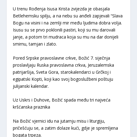
U trenu Rođenja Isusa Krista zvijezda je obasjala
Betlehemsku spilju, a na nebu su anđeli zapjevali “Slava
Bogu na visini i na zemlji mir među ljudima dobra volja.
Isusu su se prvo poklonili pastiri, koji su mu darovali
janje, a potom tri mudraca koja su mu na dar donijeli
smirnu, tamjan i zlato.
Pored Srpske pravoslavne crkve, Božić 7. siječnja
proslavljaju Ruska pravoslavna crkva, Jeruzalemska
patrijaršija, Sveta Gora, starokalendarci u Grčkoj i
egipatski Kopti, koji kao svoj bogoslužbeni poštuju
julijanski kalendar.
Uz Uskrs i Duhove, Božić spada među tri najveća
kršćanska praznika
Na Božić vjernici idu na jutarnju misu i liturgiju,
pričešćuju se, a zatim dolaze kući, gdje je spremljena
bogata trpeza.