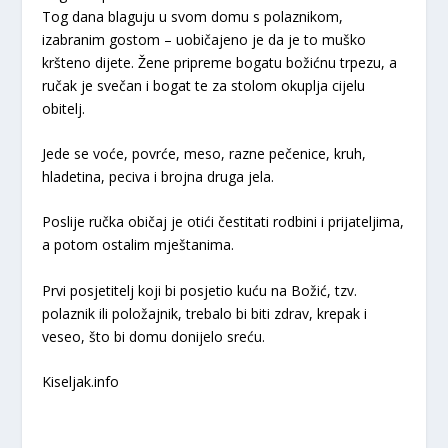
Tog dana blaguju u svom domu s polaznikom,
izabranim gostom – uobičajeno je da je to muško
kršteno dijete. Žene pripreme bogatu božićnu trpezu, a
ručak je svečan i bogat te za stolom okuplja cijelu
obitelj.
Jede se voće, povrće, meso, razne pečenice, kruh,
hladetina, peciva i brojna druga jela.
Poslije ručka običaj je otići čestitati rodbini i prijateljima,
a potom ostalim mještanima.
Prvi posjetitelj koji bi posjetio kuću na Božić, tzv.
polaznik ili položajnik, trebalo bi biti zdrav, krepak i
veseo, što bi domu donijelo sreću.
Kiseljak.info