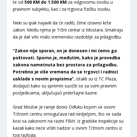
te od
500 KM do 1.500 KM
za odgovornu osobu u
pravnom subjektu, kao i za trgovca fizičku osobu.
Neki su ipak najavili da će raditi, čime izravno krše
zakon. Među njima je Tržni centar iz Mostara. Smatraju
da je dat vrlo malo vremensko razdoblje za prilagodbu.
“Zakon nije sporan, on je donesen i mi ćemo ga
poštovati. Sporno je, međutim, kako je provedba
zakona nametnuta bez prostora za prilagodbu.
Potrebno je više vremena da se trgovci i radnici
usklade s novim propisima”
, istakli su iz TC Plaza,
dodajući kako su spremni suočiti se sa svim pravnim
posljedicama, uključujući prekršajne kazne.
Grad Mostar je ranije donio Odluku kojom se ovom
Tržnom centru omogućava rad nedjeljom, što se sada
kosi sa zakonom na razini FBiH. Iz gradske inspekcije su
kazali kako neće vršiti nadzor u ovom Tržnom centru iz
tog razloga.