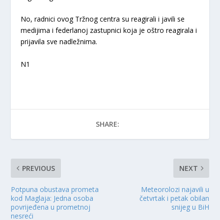
No, radnici ovog Tržnog centra su reagirali i javili se
medijima i federlanoj zastupnici koja je oštro reagirala i
prijavila sve nadležnima.
N1
SHARE:
PREVIOUS
NEXT
Potpuna obustava prometa
Meteorolozi najavili u
kod Maglaja: Jedna osoba
četvrtak i petak obilan
povrijeđena u prometnoj
snijeg u BiH
nesreći