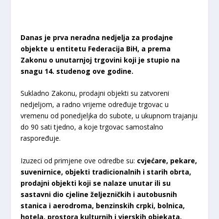
Danas je prva neradna nedjelja za prodajne
objekte u entitetu Federacija BiH, a prema
Zakonu o unutarnjoj trgovini koji je stupio na
snagu 14. studenog ove godine.
Sukladno Zakonu, prodajni objekti su zatvoreni
nedjeljom, a radno vrijeme određuje trgovac u
vremenu od ponedjeljka do subote, u ukupnom trajanju
do 90 sati tjedno, a koje trgovac samostalno
raspoređuje.
Izuzeci od primjene ove odredbe su:
cvjećare, pekare,
suvenirnice, objekti tradicionalnih i starih obrta,
prodajni objekti koji se nalaze unutar ili su
sastavni dio cjeline željezničkih i autobusnih
stanica i aerodroma, benzinskih crpki, bolnica,
hotela, prostora kulturnih i vjerskih objekata,