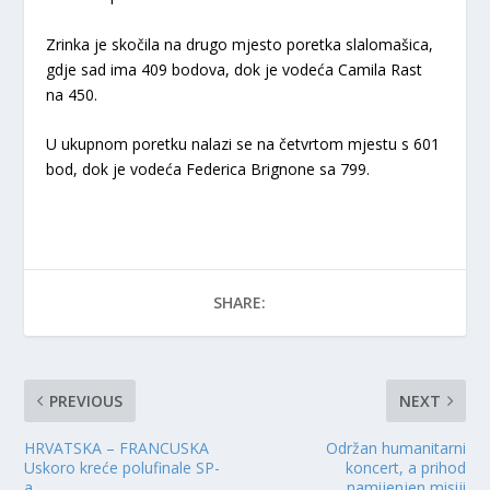
Zrinka je skočila na drugo mjesto poretka slalomašica,
gdje sad ima 409 bodova, dok je vodeća Camila Rast
na 450.
U ukupnom poretku nalazi se na četvrtom mjestu s 601
bod, dok je vodeća Federica Brignone sa 799.
SHARE:
PREVIOUS
NEXT
HRVATSKA – FRANCUSKA
Održan humanitarni
Uskoro kreće polufinale SP-
koncert, a prihod
a
namijenjen misiji