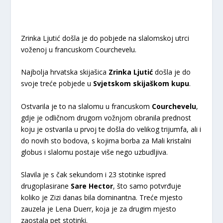
Zrinka Ljutić došla je do pobjede na slalomskoj utrci
voženoj u francuskom Courchevelu.
Najbolja hrvatska skijašica
Zrinka Ljutić
došla je do
svoje treće pobjede u
Svjetskom skijaškom kupu
.
Ostvarila je to na slalomu u francuskom
Courchevelu
,
gdje je odličnom drugom vožnjom obranila prednost
koju je ostvarila u prvoj te došla do velikog trijumfa, ali i
do novih sto bodova, s kojima borba za Mali kristalni
globus i slalomu postaje više nego uzbudljiva.
Slavila je s čak sekundom i 23 stotinke ispred
drugoplasirane
Sare Hector
, što samo potvrđuje
koliko je Zizi danas bila dominantna. Treće mjesto
zauzela je Lena Duerr, koja je za drugim mjesto
zaostala pet stotinki.