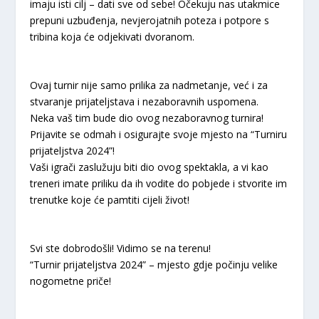
imaju isti cilj – dati sve od sebe! Očekuju nas utakmice
prepuni uzbuđenja, nevjerojatnih poteza i potpore s
tribina koja će odjekivati dvoranom.
Ovaj turnir nije samo prilika za nadmetanje, već i za
stvaranje prijateljstava i nezaboravnih uspomena.
Neka vaš tim bude dio ovog nezaboravnog turnira!
Prijavite se odmah i osigurajte svoje mjesto na “Turniru
prijateljstva 2024”!
Vaši igrači zaslužuju biti dio ovog spektakla, a vi kao
treneri imate priliku da ih vodite do pobjede i stvorite im
trenutke koje će pamtiti cijeli život!
Svi ste dobrodošli! Vidimo se na terenu!
“Turnir prijateljstva 2024” – mjesto gdje počinju velike
nogometne priče!