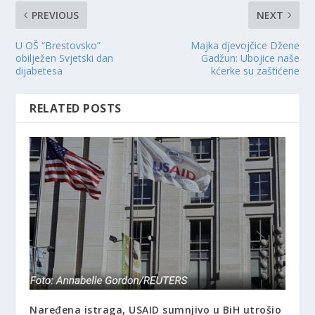
PREVIOUS
NEXT
U OŠ “Brestovsko”
Majka djevojčice Džene
obilježen Svjetski dan
Gadžun: Ubojice naše
dijabetesa
kćerke su zaštićene
RELATED POSTS
Naređena istraga, USAID sumnjivo u BiH utrošio