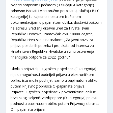
ovjeriti potpisom i pečatom (u slučaju A kategorije)
odnosno ispisati i vlastoručno potpisati (u slučaju B i C
kategorije) te zajedno s ostalom traženom
dokumentacijom u papirnatom obliku, dostaviti poštom
na adresu: Središnji državni ured za Hrvate izvan
Republike Hrvatske, Pantovčak 258, 10000 Zagreb,
Republika Hrvatska s naznakom: „Za Javni poziv za
prijavu posebnih potreba i projekata od interesa za
Hrvate izvan Republike Hrvatske u svrhu ostvarenja
financijske potpore za 2022. godinu“.
Ukoliko prijavitelj – ugroženi pojedinac (C kategorija)
nije u mogućnosti podnijeti prijavu u elektroničkom
obliku, istu može podnijeti samo u papirnatom obliku
putem Prijavnog obrasca C -papirnata prijava.
Prijavitelj ugroženi pojedinac – povratnik/useljenik iz
hrvatskog iseljeništva/dijaspore (D kategorija) prijavu
podnosi u papirnatom obliku putem Prijavnog obrasca
D – papirnata prijava.