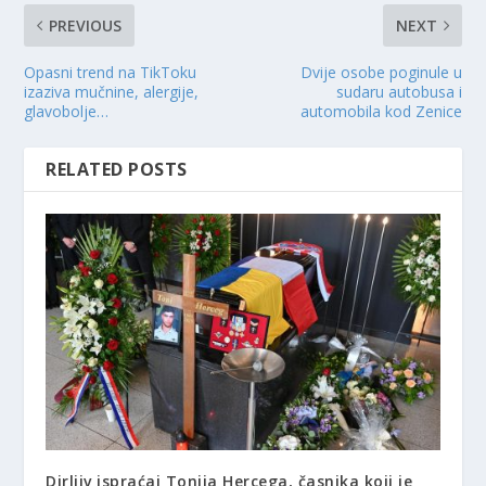
PREVIOUS
NEXT
Opasni trend na TikToku
Dvije osobe poginule u
izaziva mučnine, alergije,
sudaru autobusa i
glavobolje…
automobila kod Zenice
RELATED POSTS
Dirljiv ispraćaj Tonija Hercega, časnika koji je