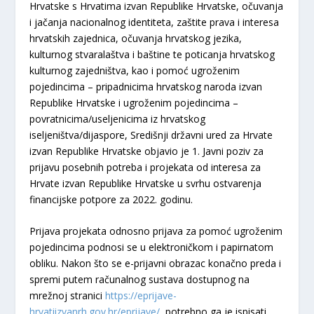
Hrvatske s Hrvatima izvan Republike Hrvatske, očuvanja
i jačanja nacionalnog identiteta, zaštite prava i interesa
hrvatskih zajednica, očuvanja hrvatskog jezika,
kulturnog stvaralaštva i baštine te poticanja hrvatskog
kulturnog zajedništva, kao i pomoć ugroženim
pojedincima – pripadnicima hrvatskog naroda izvan
Republike Hrvatske i ugroženim pojedincima –
povratnicima/useljenicima iz hrvatskog
iseljeništva/dijaspore, Središnji državni ured za Hrvate
izvan Republike Hrvatske objavio je 1. Javni poziv za
prijavu posebnih potreba i projekata od interesa za
Hrvate izvan Republike Hrvatske u svrhu ostvarenja
financijske potpore za 2022. godinu.
Prijava projekata odnosno prijava za pomoć ugroženim
pojedincima podnosi se u elektroničkom i papirnatom
obliku. Nakon što se e-prijavni obrazac konačno preda i
spremi putem računalnog sustava dostupnog na
mrežnoj stranici
https://eprijave-
hrvatiizvanrh.gov.hr/eprijave/
, potrebno ga je ispisati,