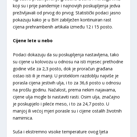
koji su i prije pandemije i najnovijih poskupljenja jedva
preživljavali od prvog do prvog. Statistički podaci jasno
pokazuju kako je u BiH zabilježen kontinuiran rast
cijena prehrambenih artikala između 12 i 15 posto.
Cijene lete u nebo
Podaci dokazuju da su poskupljenja nastavljena, tako
su cijene u kolovozu u odnosu na isti mjesec prethodne
godine više za 2,3 posto, dok je proračun građana
ostao isti ili je manji. U proteklom razdoblju najviše je
porasla cijena jestivih ulja, i to za 36,6 posto u odnosu
na prošlu godinu. Nažalost, prema nekim najavama,
cijene ulja mogle bi nastaviti rasti. Osim ulja, značajno
je poskupjelo i pileće meso, i to za 24,7 posto. U
manjoj ili većoj mjeri porasle su i cijene ostalih životnih
namirnica.
Suša i ekstremno visoke temperature ovog ljeta