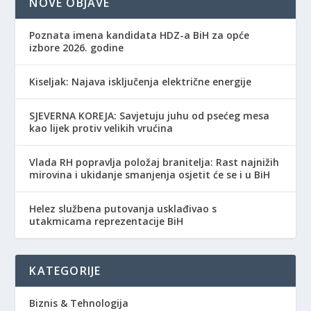
NOVE OBJAVE
Poznata imena kandidata HDZ-a BiH za opće
izbore 2026. godine
Kiseljak: Najava isključenja električne energije
SJEVERNA KOREJA: Savjetuju juhu od psećeg mesa
kao lijek protiv velikih vrućina
Vlada RH popravlja položaj branitelja: Rast najnižih
mirovina i ukidanje smanjenja osjetit će se i u BiH
Helez službena putovanja usklađivao s
utakmicama reprezentacije BiH
KATEGORIJE
Biznis & Tehnologija