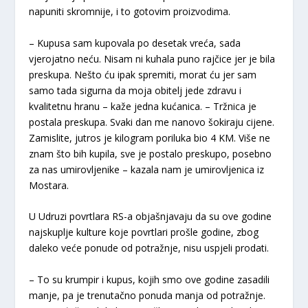
napuniti skromnije, i to gotovim proizvodima.
– Kupusa sam kupovala po desetak vreća, sada
vjerojatno neću. Nisam ni kuhala puno rajčice jer je bila
preskupa. Nešto ću ipak spremiti, morat ću jer sam
samo tada sigurna da moja obitelj jede zdravu i
kvalitetnu hranu – kaže jedna kućanica. – Tržnica je
postala preskupa. Svaki dan me nanovo šokiraju cijene.
Zamislite, jutros je kilogram poriluka bio 4 KM. Više ne
znam što bih kupila, sve je postalo preskupo, posebno
za nas umirovljenike – kazala nam je umirovljenica iz
Mostara.
U Udruzi povrtlara RS-a objašnjavaju da su ove godine
najskuplje kulture koje povrtlari prošle godine, zbog
daleko veće ponude od potražnje, nisu uspjeli prodati.
– To su krumpir i kupus, kojih smo ove godine zasadili
manje, pa je trenutačno ponuda manja od potražnje.