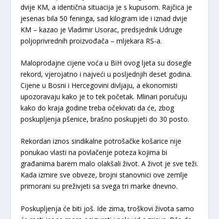
dvije KM, a identična situacija je s kupusom. Rajčica je
jesenas bila 50 feninga, sad kilogram ide i iznad dvije
KM – kazao je Vladimir Usorac, predsjednik Udruge
poljoprivrednih proizvođača – mljekara RS-a.
Maloprodajne cijene voća u BiH ovog ljeta su dosegle
rekord, vjerojatno i najveći u posljednjih deset godina.
Cijene u Bosni i Hercegovini divljaju, a ekonomisti
upozoravaju kako je to tek početak. Mlinari poručuju
kako do kraja godine treba očekivati da će, zbog
poskupljenja pšenice, brašno poskupjeti do 30 posto.
Rekordan iznos sindikalne potrošačke košarice nije
ponukao vlasti na povlačenje poteza kojima bi
građanima barem malo olakšali život. A život je sve teži.
Kada izmire sve obveze, brojni stanovnici ove zemlje
primorani su preživjeti sa svega tri marke dnevno.
Poskupljenja će biti još. Ide zima, troškovi života samo