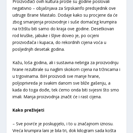
Proizvođači ovih kultura prošle su godine poslovali
negativno – objašnjava za Srpskainfo predsjednik ove
udruge Brane Mastalo. Dodaje kako su procjene da će
zbog smanjenja proizvodnje i suše domaćeg krumpira
na tržištu biti samo do kraja ove godine. Desetkovan
rod kruške, jabuke i šljive doveo je, po ocjeni
proizvođača i kupaca, do rekordnih cijena voća u
posljednjih desetak godina.
Kažu, loša godina, ali i sustavna nebriga za proizvodnju
hrane rezultirale su naglim skokom cijena na tržnicama i
u trgovinama. BiH proizvodi sve manje hrane,
poljoprivreda je svakim danom sve bliže gašenju, a
kada do toga dođe, tek ćemo onda biti svjesni što smo
imali. Manja proizvodnja značit će i rast cijena.
Kako preživjeti
– Sve povrće je poskupjelo, i to u značajnom iznosu.
Vreća krumpira lani je bila tri, dok kilogram sada košta