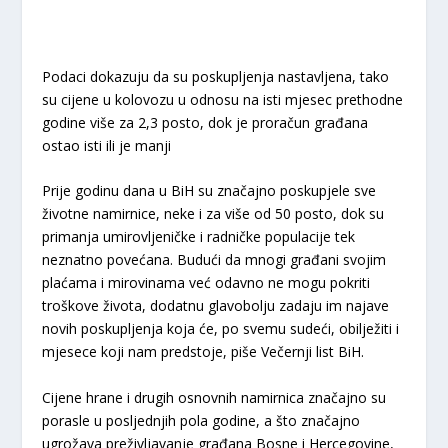
Podaci dokazuju da su poskupljenja nastavljena, tako
su cijene u kolovozu u odnosu na isti mjesec prethodne
godine više za 2,3 posto, dok je proračun građana
ostao isti ili je manji
Prije godinu dana u BiH su značajno poskupjele sve
životne namirnice, neke i za više od 50 posto, dok su
primanja umirovljeničke i radničke populacije tek
neznatno povećana. Budući da mnogi građani svojim
plaćama i mirovinama već odavno ne mogu pokriti
troškove života, dodatnu glavobolju zadaju im najave
novih poskupljenja koja će, po svemu sudeći, obilježiti i
mjesece koji nam predstoje, piše Večernji list BiH.
Cijene hrane i drugih osnovnih namirnica značajno su
porasle u posljednjih pola godine, a što značajno
ugrožava preživljavanje građana Bosne i Hercegovine,