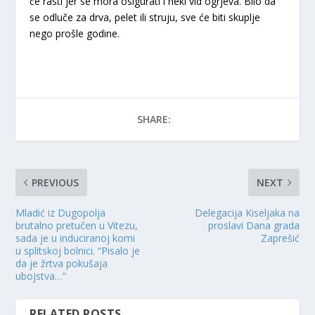
će rasti jer se mora osigurati i neki vid ogrjeva. Bilo da
se odluče za drva, pelet ili struju, sve će biti skuplje
nego prošle godine.
SHARE:
PREVIOUS
NEXT
Mladić iz Dugopolja
Delegacija Kiseljaka na
brutalno pretučen u Vitezu,
proslavi Dana grada
sada je u induciranoj komi
Zaprešić
u splitskoj bolnici. “Pisalo je
da je žrtva pokušaja
ubojstva…”
RELATED POSTS