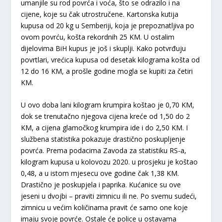
umanjile su rod povrća i voća, što se odrazilo i na
cijene, koje su čak utrostručene. Kartonska kutija
kupusa od 20 kg u Semberiji, koja je prepoznatljiva po
ovom povrću, košta rekordnih 25 KM. U ostalim
dijelovima BiH kupus je još i skuplji. Kako potvrđuju
povrtlari, vrećica kupusa od desetak kilograma košta od
12 do 16 KM, a prošle godine mogla se kupiti za četiri
KM.
U ovo doba lani kilogram krumpira koštao je 0,70 KM,
dok se trenutačno njegova cijena kreće od 1,50 do 2
KM, a cijena glamočkog krumpira ide i do 2,50 KM. I
službena statistika pokazuje drastično poskupljenje
povrća. Prema podacima Zavoda za statistiku RS-a,
kilogram kupusa u kolovozu 2020. u prosjeku je koštao
0,48, a u istom mjesecu ove godine čak 1,38 KM.
Drastično je poskupjela i paprika. Kućanice su ove
jeseni u dvojbi – praviti zimnicu ili ne. Po svemu sudeći,
zimnicu u većim količinama pravit će samo one koje
imaju svoje povrće. Ostale će police u ostavama